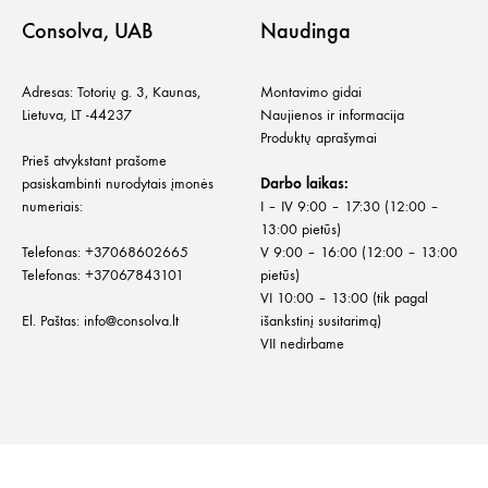
Consolva, UAB
Naudinga
Adresas: Totorių g. 3, Kaunas,
Montavimo gidai
Lietuva, LT -44237
Naujienos ir informacija
Produktų aprašymai
Prieš atvykstant prašome
pasiskambinti nurodytais įmonės
Darbo laikas:
numeriais:
I – IV 9:00 – 17:30 (12:00 –
13:00 pietūs)
Telefonas:
+
37068602665
V 9:00 – 16:00 (12:00 – 13:00
Telefonas:
+37067843101
pietūs)
VI 10:00 – 13:00 (tik pagal
El. Paštas:
info@consolva.lt
išankstinį susitarimą)
VII nedirbame