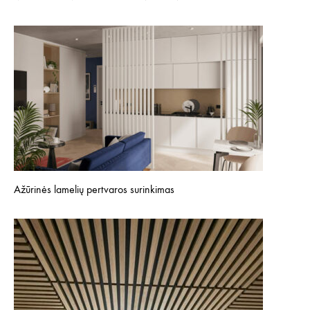
Ažūrinės lamelių pertvaros surinkimas