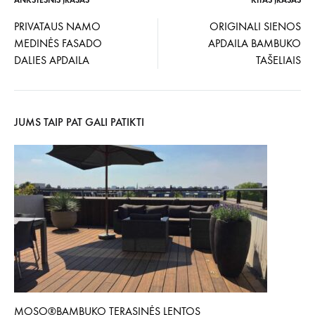
ANKSTESNIS ĮRAŠAS
KITAS ĮRAŠAS
Įrašo
PRIVATAUS NAMO
ORIGINALI SIENOS
MEDINĖS FASADO
APDAILA BAMBUKO
navigacija
DALIES APDAILA
TAŠELIAIS
JUMS TAIP PAT GALI PATIKTI
MOSO®BAMBUKO TERASINĖS LENTOS