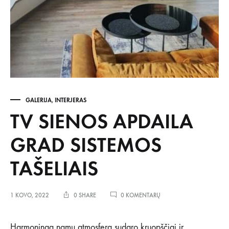
GALERIJA
,
INTERJERAS
TV SIENOS APDAILA
GRAD SISTEMOS
TAŠELIAIS
ĮRAŠE
1 KOVO, 2022
0 SHARE
0 KOMENTARŲ
TV
SIENOS
APDAILA
Harmoningą namų atmosferą sudaro kruopščiai ir