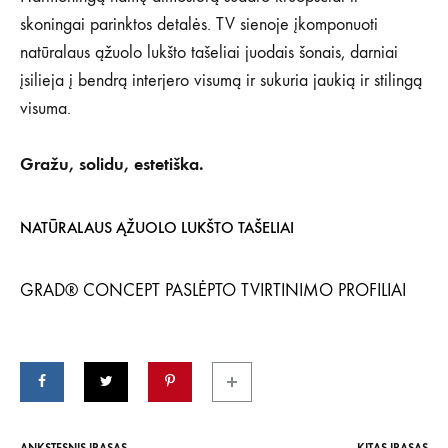
GRAD
skoningai parinktos detalės. TV sienoje įkomponuoti
SISTEMOS
TAŠELIAIS
natūralaus ąžuolo lukšto tašeliai juodais šonais, darniai
įsilieja į bendrą interjero visumą ir sukuria jaukią ir stilingą
visuma.
Gražu, solidu, estetiška.
NATŪRALAUS ĄŽUOLO LUKŠTO TAŠELIAI
GRAD® CONCEPT PASLĖPTO TVIRTINIMO PROFILIAI