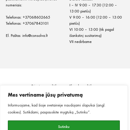
numeriais:
I – IV 9:00 – 17:30 (12:00 –
13:00 pietūs)
Telefonas:
+
37068602665
V 9:00 – 16:00 (12:00 – 13:00
Telefonas:
+37067843101
pietūs)
VI 10:00 – 13:00 (tik pagal
El. Paštas:
info@consolva.lt
išankstinį susitarimą)
VII nedirbame
Privatumo politika
Slapukų politika
Informacija klientui
Prekių pristatymas
Mes vertiname jūsų privatumą
Prekių grąžinimas ir keitimas
Pirkimo taisyklės
Informuojame, kad šioje svetainėje naudojami slapukai (angl.
cookies). Sutikdami, paspauskite mygtuką „Sutinku“.
©2026
MINGO.
Visos teisės saugomos.
Sutinku