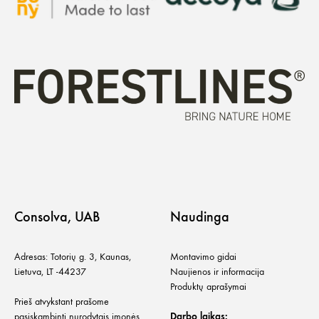
Consolva, UAB
Naudinga
Adresas: Totorių g. 3, Kaunas,
Montavimo gidai
Lietuva, LT -44237
Naujienos ir informacija
Produktų aprašymai
Prieš atvykstant prašome
pasiskambinti nurodytais įmonės
Darbo laikas: