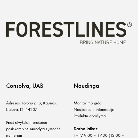
Consolva, UAB
Naudinga
Adresas: Totorių g. 3, Kaunas,
Montavimo gidai
Lietuva, LT -44237
Naujienos ir informacija
Produktų aprašymai
Prieš atvykstant prašome
pasiskambinti nurodytais įmonės
Darbo laikas:
numeriais:
I – IV 9:00 – 17:30 (12:00 –