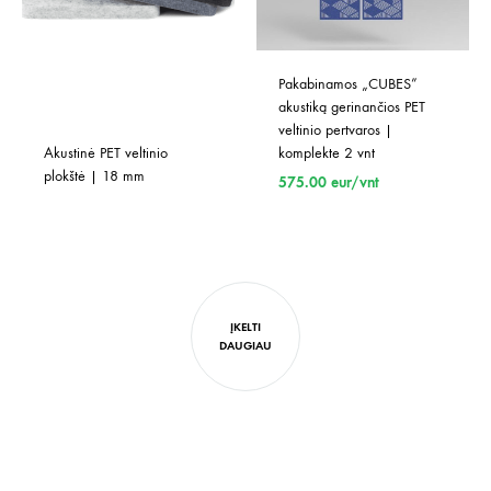
Pakabinamos „CUBES” 
akustiką gerinančios PET 
veltinio pertvaros | 
Akustinė PET veltinio 
komplekte 2 vnt
plokštė | 18 mm
575.00
eur/vnt
ĮKELTI
DAUGIAU