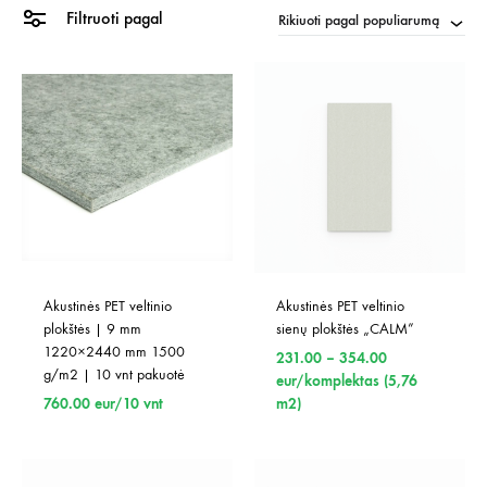
Filtruoti pagal
Rikiuoti pagal populiarumą
Akustinės PET veltinio 
Akustinės PET veltinio 
plokštės | 9 mm 
sienų plokštės „CALM”
1220×2440 mm 1500 
Price
231.00
–
354.00
g/m2 | 10 vnt pakuotė
range:
eur/komplektas (5,76
231.00
760.00
eur/10 vnt
m2)
through
354.00