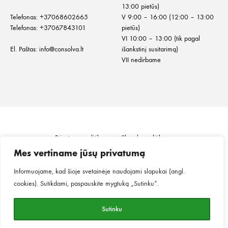
13:00 pietūs)
Telefonas:
+
37068602665
V 9:00 – 16:00 (12:00 – 13:00
Telefonas:
+37067843101
pietūs)
VI 10:00 – 13:00 (tik pagal
El. Paštas:
info@consolva.lt
išankstinį susitarimą)
VII nedirbame
Privatumo politika
Slapukų politika
Informacija klientui
Prekių pristatymas
Mes vertiname jūsų privatumą
Prekių grąžinimas ir keitimas
Pirkimo taisyklės
Informuojame, kad šioje svetainėje naudojami slapukai (angl.
cookies). Sutikdami, paspauskite mygtuką „Sutinku“.
©2026
MINGO.
Visos teisės saugomos.
Sutinku