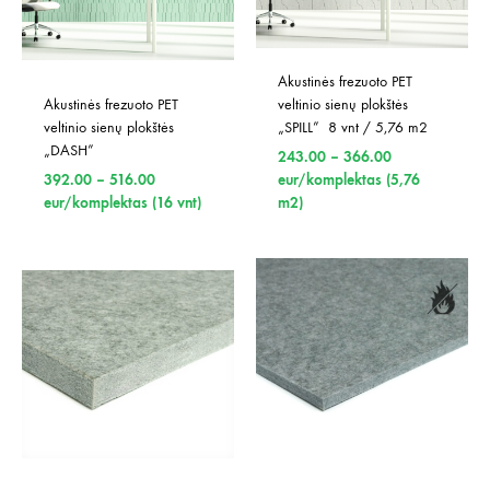
Akustinės frezuoto PET 
Akustinės frezuoto PET 
veltinio sienų plokštės 
veltinio sienų plokštės 
„SPILL”  8 vnt / 5,76 m2
„DASH”
Price
243.00
–
366.00
Price
range:
392.00
–
516.00
eur/komplektas (5,76
range:
243.00
eur/komplektas (16 vnt)
m2)
392.00
through
through
366.00
516.00