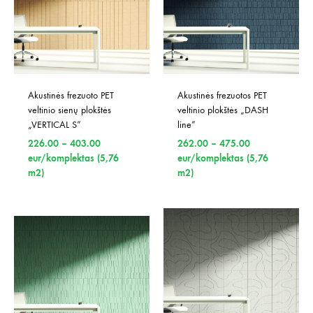
Akustinės frezuoto PET 
Akustinės frezuotos PET 
veltinio sienų plokštės 
veltinio plokštės „DASH 
„VERTICAL S”
line”
Price
Price
226.00
–
403.00
262.00
–
475.00
range:
range:
eur/komplektas (5,76
eur/komplektas (5,76
226.00
262.00
m2)
m2)
through
through
403.00
475.00