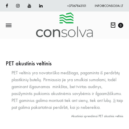
Facebook
Instagram
Youtube
Linkedin
+37067843101
INFO@CONSOLVA.LT
Krepš
0
PET akustinis veltinis
PET veltinis yra novatoriška medžiaga, pagaminta iš perdirbtų
plastikinių butelių. Pirmiausia jie yra smulkiai sumalami, todėl
gaminant išgaunamas minkštas, bet tvirtas audinys,
pasižymintis puikiomis akustinėmis savybėmis ir ilgaamžiškumu.
PET gaminius galima montuoti tiek ant sienų, tiek ant lubų. Jį taip
pat galima pakartotinai perdirbti, kai jo nebereikia.
Akustiniai sprendimai
PET akustinis veltinis