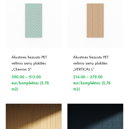
Akustinės frezuoto PET 
Akustinės frezuoto PET 
veltinio sienų plokštės 
veltinio sienų plokštės 
„Chevron S”
„VERTICAL L”
Price
Price
390.00
–
513.00
214.00
–
379.00
range:
range:
eur/komplektas (5,76
eur/komplektas (5,76
390.00
214.00
m2)
m2)
through
through
513.00
379.00