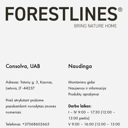
Consolva, UAB
Naudinga
Adresas: Totorių g. 3, Kaunas,
Montavimo gidai
Lietuva, LT -44237
Naujienos ir informacija
Produktų aprašymai
Prieš atvykstant prašome
pasiskambinti nurodytais įmonės
Darbo laikas:
numeriais:
I – IV 9:00 – 17:30 (12:00 –
13:00 pietūs)
Telefonas:
+
37068602665
V 9:00 – 16:00 (12:00 – 13:00