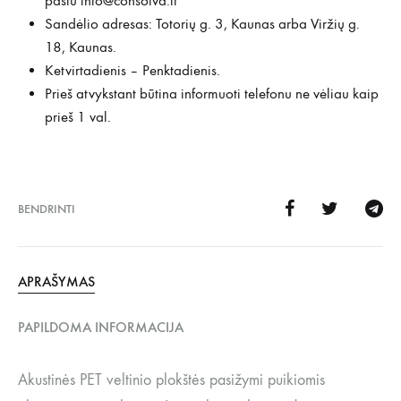
paštu
info@consolva.lt
Sandėlio adresas: Totorių g. 3, Kaunas arba Viržių g.
18, Kaunas.
Ketvirtadienis – Penktadienis.
Prieš atvykstant būtina informuoti telefonu ne vėliau kaip
prieš 1 val.
BENDRINTI
APRAŠYMAS
PAPILDOMA INFORMACIJA
Akustinės PET veltinio plokštės pasižymi puikiomis