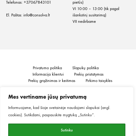
Telefonas:
+37067843101
pietūs)
VI 10:00 – 13:00 (tik pagal
El. Paštas:
info@consolva.lt
išankstinį susitarimą)
VII nedirbame
Privatumo politika
Slapukų politika
Informacija klientui
Prekių pristatymas
Prekių grąžinimas ir keitimas
Pirkimo taisyklės
Mes vertiname jūsų privatumą
©2026
MINGO.
Visos teisės saugomos.
Informuojame, kad šioje svetainėje naudojami slapukai (angl.
cookies). Sutikdami, paspauskite mygtuką „Sutinku“.
Sutinku