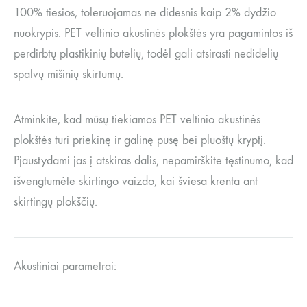
100% tiesios, toleruojamas ne didesnis kaip 2% dydžio
nuokrypis. PET veltinio akustinės plokštės yra pagamintos iš
perdirbtų plastikinių butelių, todėl gali atsirasti nedidelių
spalvų mišinių skirtumų.
Atminkite, kad mūsų tiekiamos PET veltinio akustinės
plokštės turi priekinę ir galinę pusę bei pluoštų kryptį.
Pjaustydami jas į atskiras dalis, nepamirškite tęstinumo, kad
išvengtumėte skirtingo vaizdo, kai šviesa krenta ant
skirtingų plokščių.
Akustiniai parametrai: