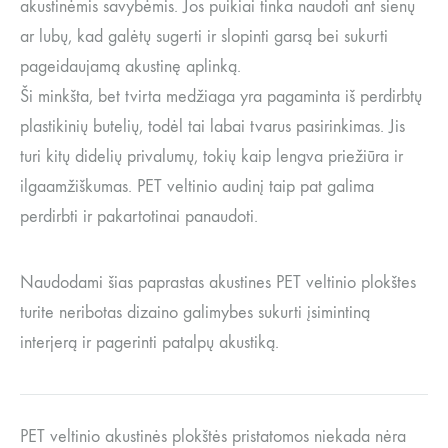
akustinėmis savybėmis. Jos puikiai tinka naudoti ant sienų
ar lubų, kad galėtų sugerti ir slopinti garsą bei sukurti
pageidaujamą akustinę aplinką.
Ši minkšta, bet tvirta medžiaga yra pagaminta iš perdirbtų
plastikinių butelių, todėl tai labai tvarus pasirinkimas. Jis
turi kitų didelių privalumų, tokių kaip lengva priežiūra ir
ilgaamžiškumas. PET veltinio audinį taip pat galima
perdirbti ir pakartotinai panaudoti.
Naudodami šias paprastas akustines PET veltinio plokštes
turite neribotas dizaino galimybes sukurti įsimintiną
interjerą ir pagerinti patalpų akustiką.
PET veltinio akustinės plokštės pristatomos niekada nėra