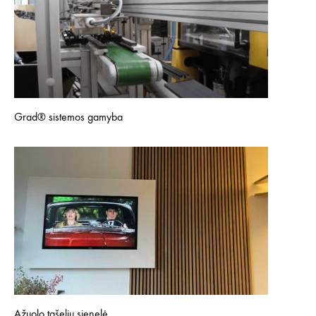
Grad® sistemos gamyba
Ąžuolo tašelių sienelė