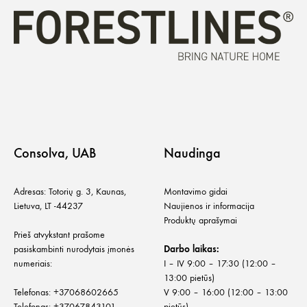
Consolva, UAB
Naudinga
Adresas: Totorių g. 3, Kaunas,
Montavimo gidai
Lietuva, LT -44237
Naujienos ir informacija
Produktų aprašymai
Prieš atvykstant prašome
pasiskambinti nurodytais įmonės
Darbo laikas:
numeriais:
I – IV 9:00 – 17:30 (12:00 –
13:00 pietūs)
Telefonas:
+
37068602665
V 9:00 – 16:00 (12:00 – 13:00
Telefonas:
+37067843101
pietūs)