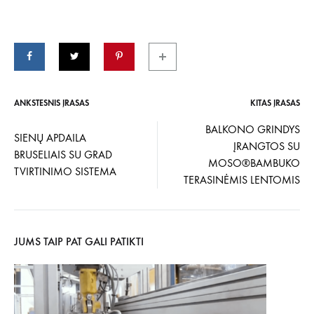
ANKSTESNIS ĮRAŠAS
KITAS ĮRAŠAS
Įrašo
BALKONO GRINDYS
SIENŲ APDAILA
ĮRANGTOS SU
navigacija
BRUSELIAIS SU GRAD
MOSO®BAMBUKO
TVIRTINIMO SISTEMA
TERASINĖMIS LENTOMIS
JUMS TAIP PAT GALI PATIKTI