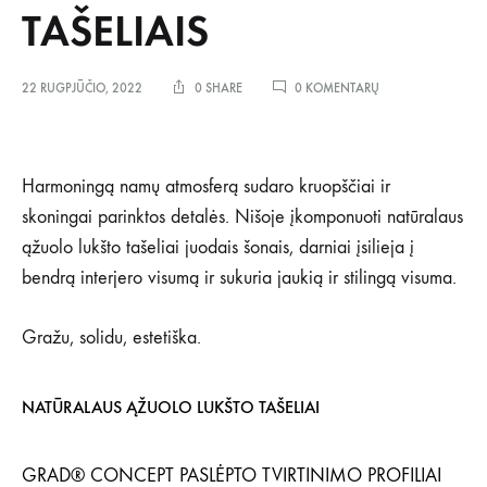
TAŠELIAIS
ĮRAŠE
22 RUGPJŪČIO, 2022
0 SHARE
0 KOMENTARŲ
SIENOS
APDAILA
GRAD
SISTEMOS
Harmoningą namų atmosferą sudaro kruopščiai ir
TAŠELIAIS
skoningai parinktos detalės. Nišoje įkomponuoti natūralaus
ąžuolo lukšto tašeliai juodais šonais, darniai įsilieja į
bendrą interjero visumą ir sukuria jaukią ir stilingą visuma.
Gražu, solidu, estetiška.
NATŪRALAUS ĄŽUOLO LUKŠTO TAŠELIAI
GRAD® CONCEPT PASLĖPTO TVIRTINIMO PROFILIAI