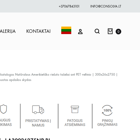
+37067843101
INFO@CONSOLVA.LT
Krepšelis
Paieška
PRISIJUNGTI
ALERIJA
KONTAKTAI
0
 katalogas
Natūralaus Amerikietiško riešuto tašeliai ant PET veltinio | 300x26x2750 |
muotas apdailos skydas