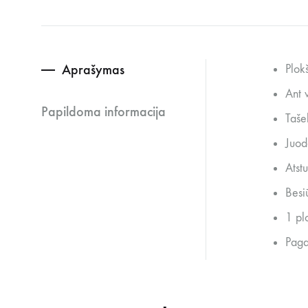
Aprašymas
Plok
Ant v
Papildoma informacija
Taše
Juod
Atst
Besi
1 pl
Paga