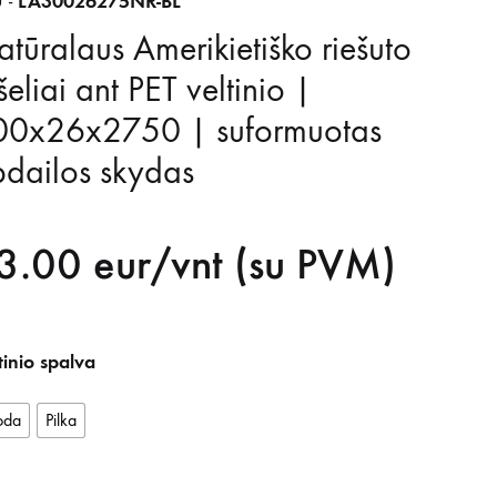
LA30026275NR-BL
 -
tūralaus Amerikietiško riešuto
šeliai ant PET veltinio |
00x26x2750 | suformuotas
dailos skydas
3.00
eur/vnt (su PVM)
tinio spalva
oda
Pilka