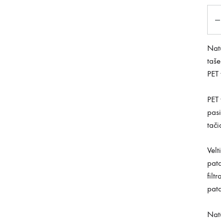
Kiek
Natū
taše
PET 
PET 
pasi
tači
Velt
pata
filt
pat
Natū