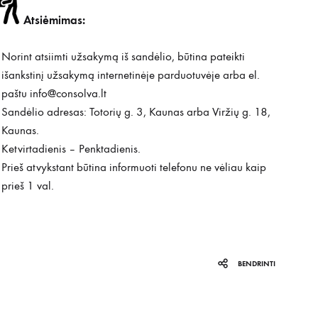
Atsiėmimas:
Norint atsiimti užsakymą iš sandėlio, būtina pateikti
išankstinį užsakymą internetinėje parduotuvėje arba el.
paštu
info@consolva.lt
Sandėlio adresas: Totorių g. 3, Kaunas arba Viržių g. 18,
Kaunas.
Ketvirtadienis – Penktadienis.
Prieš atvykstant būtina informuoti telefonu ne vėliau kaip
prieš 1 val.
BENDRINTI