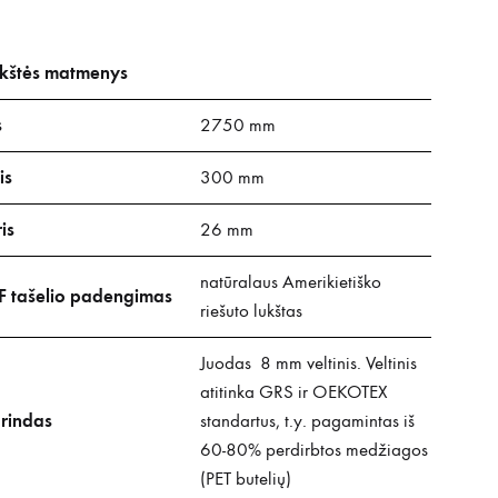
kštės matmenys
s
2750 mm
is
300 mm
is
26 mm
natūralaus Amerikietiško
 tašelio padengimas
riešuto lukštas
Juodas 8 mm veltinis. Veltinis
atitinka GRS ir OEKOTEX
rindas
standartus, t.y. pagamintas iš
60-80% perdirbtos medžiagos
(PET butelių)