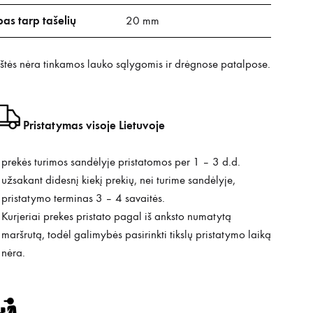
pas tarp tašelių
20 mm
štės nėra tinkamos lauko sąlygomis ir drėgnose patalpose.
Pristatymas visoje Lietuvoje
prekės turimos sandėlyje pristatomos per 1 – 3 d.d.
užsakant didesnį kiekį prekių, nei turime sandėlyje,
pristatymo terminas 3 – 4 savaitės.
Kurjeriai prekes pristato pagal iš anksto numatytą
maršrutą, todėl galimybės pasirinkti tikslų pristatymo laiką
nėra.