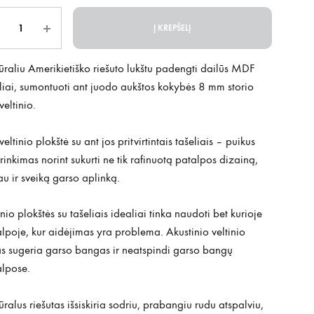
is
Į KREPŠELĮ
raliu Amerikietiško riešuto lukštu padengti dailūs MDF
liai, sumontuoti ant juodo aukštos kokybės 8 mm storio
veltinio.
veltinio plokštė su ant jos pritvirtintais tašeliais – puikus
rinkimas norint sukurti ne tik rafinuotą patalpos dizainą,
au ir sveiką garso aplinką.
inio plokštės su tašeliais idealiai tinka naudoti bet kurioje
lpoje, kur aidėjimas yra problema. Akustinio veltinio
ras sugeria garso bangas ir neatspindi garso bangų
alpose.
ralus riešutas išsiskiria sodriu, prabangiu rudu atspalviu,