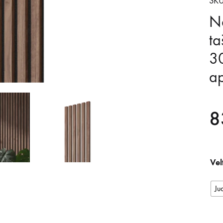
SKU
Na
ta
3
ap
8
Vel
Ju