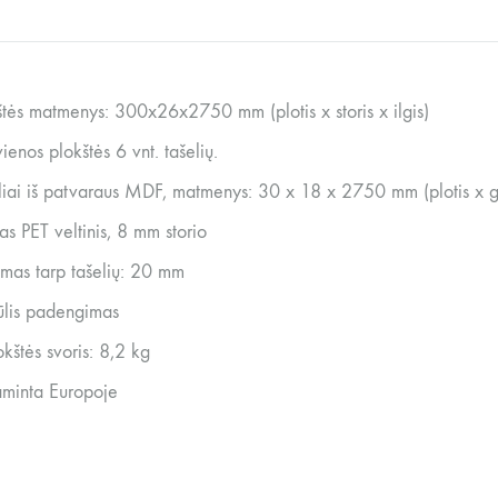
štės matmenys: 300x26x2750 mm (plotis x storis x ilgis)
ienos plokštės 6 vnt. tašelių.
liai iš patvaraus MDF, matmenys: 30 x 18 x 2750 mm (plotis x gyl
as PET veltinis, 8 mm storio
umas tarp tašelių: 20 mm
ūlis padengimas
okštės svoris: 8,2 kg
minta Europoje