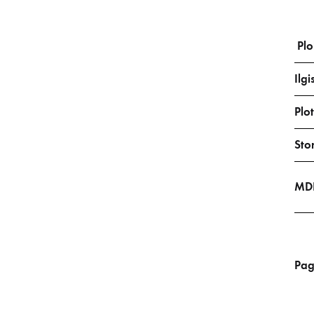
Plo
Ilgi
Plot
Stor
MDF
Pag