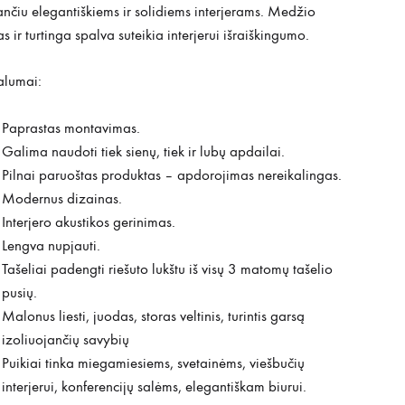
ančiu elegantiškiems ir solidiems interjerams. Medžio
as ir turtinga spalva suteikia interjerui išraiškingumo.
alumai:
Paprastas montavimas.
Galima naudoti tiek sienų, tiek ir lubų apdailai.
Pilnai paruoštas produktas – apdorojimas nereikalingas.
Modernus dizainas.
Interjero akustikos gerinimas.
Lengva nupjauti.
Tašeliai padengti riešuto lukštu iš visų 3 matomų tašelio
pusių.
Malonus liesti, juodas, storas veltinis, turintis garsą
izoliuojančių savybių
Puikiai tinka miegamiesiems, svetainėms, viešbučių
interjerui, konferencijų salėms, elegantiškam biurui.