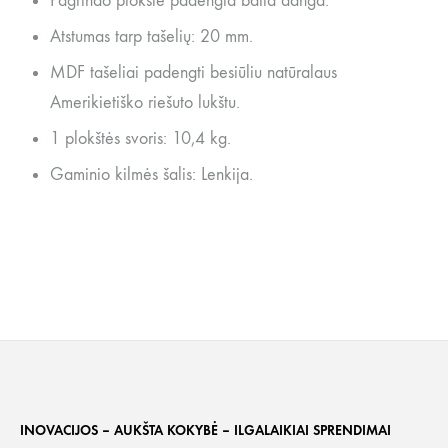
Pagrindo plokštė padengta balta danga.
Atstumas tarp tašelių: 20 mm.
MDF tašeliai padengti besiūliu natūralaus
Amerikietiško riešuto lukštu.
1 plokštės svoris: 10,4 kg.
Gaminio kilmės šalis: Lenkija.
INOVACIJOS – AUKŠTA KOKYBĖ – ILGALAIKIAI SPRENDIMAI