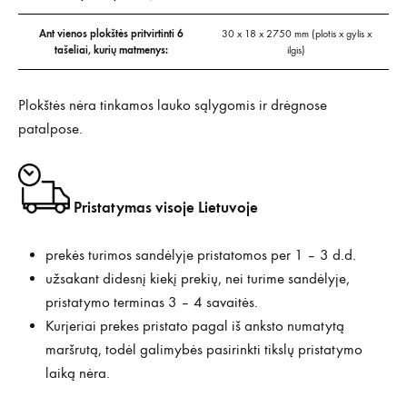
Ant vienos plokštės pritvirtinti 6
30 x 18 x 2750 mm (plotis x gylis x
tašeliai, kurių matmenys:
ilgis)
Plokštės nėra tinkamos lauko sąlygomis ir drėgnose
patalpose.
Pristatymas visoje Lietuvoje
prekės turimos sandėlyje pristatomos per 1 – 3 d.d.
užsakant didesnį kiekį prekių, nei turime sandėlyje,
pristatymo terminas 3 – 4 savaitės.
Kurjeriai prekes pristato pagal iš anksto numatytą
maršrutą, todėl galimybės pasirinkti tikslų pristatymo
laiką nėra.