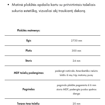
Matinė plokštės apdaila kartu su pritvirtintais tašeliais
sukuria estetišką, vizualiai akį traukiantį dekorą.
Plokštės matmenys:
Ilgis
2750 mm
Plotis
300 mm
Storis
24 mm
padengti natūraliu Amerikietiško riešuto
MDF tašelių padengimas
lukštu iš visų trijų matomų pusių
pagrindo plokštė pagaminta iš 6 mm
Pagrindas
storio MDF, padengta juodos spalvos
danga
Tarpas tarp tašelių
20 mm