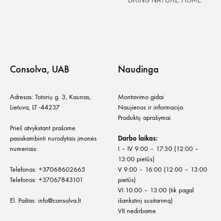
Consolva, UAB
Naudinga
Adresas: Totorių g. 3, Kaunas,
Montavimo gidai
Lietuva, LT -44237
Naujienos ir informacija
Produktų aprašymai
Prieš atvykstant prašome
pasiskambinti nurodytais įmonės
Darbo laikas:
numeriais:
I – IV 9:00 – 17:30 (12:00 –
13:00 pietūs)
Telefonas:
+
37068602665
V 9:00 – 16:00 (12:00 – 13:00
Telefonas:
+37067843101
pietūs)
VI 10:00 – 13:00 (tik pagal
El. Paštas:
info@consolva.lt
išankstinį susitarimą)
VII nedirbame