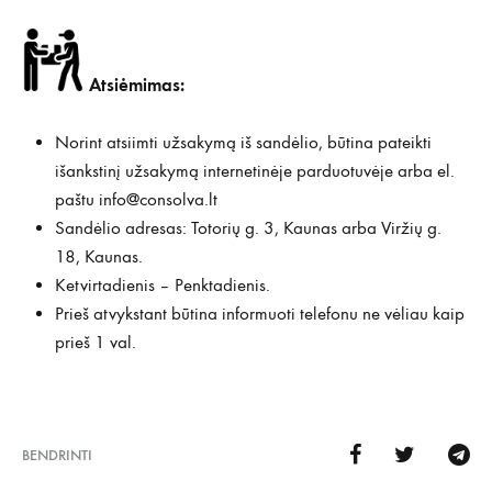
Atsiėmimas:
Norint atsiimti užsakymą iš sandėlio, būtina pateikti
išankstinį užsakymą internetinėje parduotuvėje arba el.
paštu
info@consolva.lt
Sandėlio adresas: Totorių g. 3, Kaunas arba Viržių g.
18, Kaunas.
Ketvirtadienis – Penktadienis.
Prieš atvykstant būtina informuoti telefonu ne vėliau kaip
prieš 1 val.
BENDRINTI