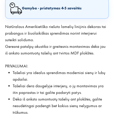
Gamyba - pristatymas 4-5 savaitės
Natūralaus Amerikietiško riešuto lamelių linijinis dekoras tai
prabangus ir šiuolaikiškas sprendimas norint interjierui
suteikti solidumo.
Geresnė patalpų akustika ir greitesnis montavimas dėka jau
iš anksto sumontuotų tašelių ant tvirtos MDF plokštės.
PRIVALUMAI:
Tašeliai yra idealus sprendimas moderniai sienų ir lubų
apdailai.
Tašeliai dera daugelyje interjerų, o jų montavimas yra
itin paprastas ir tai galite padaryti patys.
Dėka iš anksto sumontuotų tašelių ant plokštės, galite
nesudėtingai padengti bet kokius sienų nelygumus ar
trūkumus.