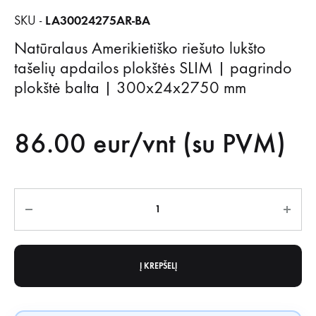
LA30024275AR-BA
SKU -
Natūralaus Amerikietiško riešuto lukšto
tašelių apdailos plokštės SLIM | pagrindo
plokštė balta | 300x24x2750 mm
86.00
eur/vnt (su PVM)
Kiekis
Į KREPŠELĮ