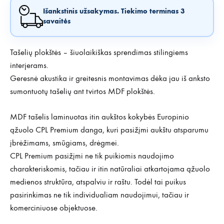
Išankstinis užsakymas. Tiekimo terminas 3
savaitės
Tašelių plokštės – šiuolaikiškas sprendimas stilingiems
interjerams.
Geresnė akustika ir greitesnis montavimas dėka jau iš anksto
sumontuotų tašelių ant tvirtos MDF plokštės.
MDF tašelis laminuotas itin aukštos kokybės Europinio
ąžuolo CPL Premium danga, kuri pasižįmi aukštu atsparumu
įbrėžimams, smūgiams, drėgmei.
CPL Premium pasižįmi ne tik puikiomis naudojimo
charakteriskomis, tačiau ir itin natūraliai atkartojama ąžuolo
medienos struktūra, atspalviu ir raštu. Todėl tai puikus
pasirinkimas ne tik individualiam naudojimui, tačiau ir
komerciniuose objektuose.