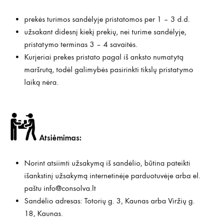
prekės turimos sandėlyje pristatomos per 1 – 3 d.d.
užsakant didesnį kiekį prekių, nei turime sandėlyje,
pristatymo terminas 3 – 4 savaitės.
Kurjeriai prekes pristato pagal iš anksto numatytą
maršrutą, todėl galimybės pasirinkti tikslų pristatymo
laiką nėra.
Atsiėmimas:
Norint atsiimti užsakymą iš sandėlio, būtina pateikti
išankstinį užsakymą internetinėje parduotuvėje arba el.
paštu
info@consolva.lt
Sandėlio adresas: Totorių g. 3, Kaunas arba Viržių g.
18, Kaunas.