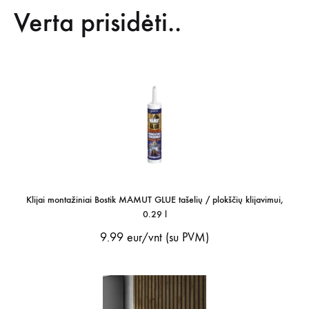
Verta prisidėti..
Klijai montažiniai Bostik MAMUT GLUE tašelių / plokščių klijavimui,
0.29 l
9.99
eur/vnt (su PVM)