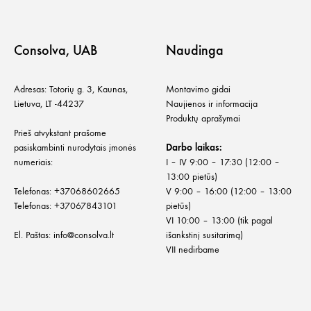
Consolva, UAB
Naudinga
Adresas: Totorių g. 3, Kaunas,
Montavimo gidai
Lietuva, LT -44237
Naujienos ir informacija
Produktų aprašymai
Prieš atvykstant prašome
pasiskambinti nurodytais įmonės
Darbo laikas:
numeriais:
I – IV 9:00 – 17:30 (12:00 –
13:00 pietūs)
Telefonas:
+
37068602665
V 9:00 – 16:00 (12:00 – 13:00
Telefonas:
+37067843101
pietūs)
VI 10:00 – 13:00 (tik pagal
El. Paštas:
info@consolva.lt
išankstinį susitarimą)
VII nedirbame