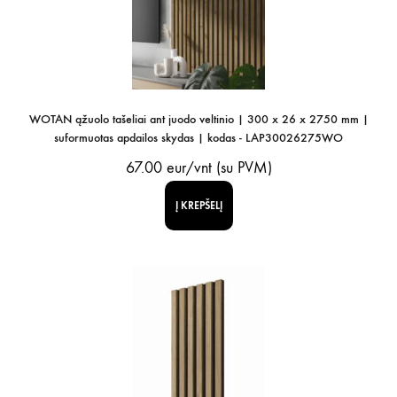
WOTAN ąžuolo tašeliai ant juodo veltinio | 300 x 26 x 2750 mm |
suformuotas apdailos skydas | kodas - LAP30026275WO
67.00
eur/vnt (su PVM)
Į KREPŠELĮ