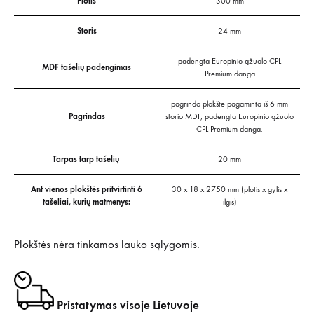
Plotis
300 mm
Storis
24 mm
padengta Europinio ąžuolo CPL
MDF tašelių padengimas
Premium danga
pagrindo plokštė pagaminta iš 6 mm
Pagrindas
storio MDF, padengta Europinio ąžuolo
CPL Premium danga.
Tarpas tarp tašelių
20 mm
Ant vienos plokštės pritvirtinti 6
30 x 18 x 2750 mm (plotis x gylis x
tašeliai, kurių matmenys:
ilgis)
Plokštės nėra tinkamos lauko sąlygomis.
Pristatymas visoje Lietuvoje