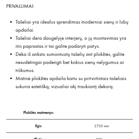
PRIVALUMAI:
Tašeliai yra idealus sprendimas moderniai sienų ir lubų
apdailai.
Tašeliai dera daugelyje interjerų, o jų montavimas yra
itin paprastas ir tai galite padaryti patys.
Dėka iš anksto sumontuotų tašelių ant plokštės, galite
nesudėtingai padengti bet kokius sienų nelygumus ar
trūkumus.
Matinė plokštės apdaila kartu su pritvirtintais tašeliais
sukuria estetišką, vizualiai akį traukiantį dekorą.
Plokštės matmenys:
Ilgis
2750 mm