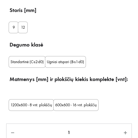
Storis [mm]
9
12
Degumo klasė
Standartinė (C-s2-d0)
Ugniai atspari (B-s1-d0)
Matmenys [mm] ir plokščių kiekis komplekte [vnt]:
1200x600 - 8 vnt. plokščių
600x600 - 16 vnt. plokščių
Kiekis