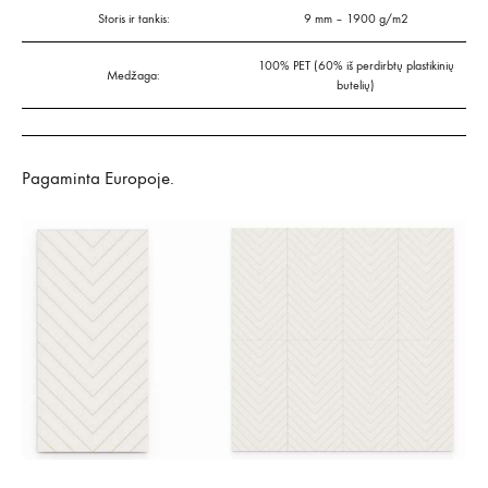
Storis ir tankis:
9 mm – 1900 g/m2
100% PET (60% iš perdirbtų plastikinių
Medžaga:
butelių)
Pagaminta Europoje.