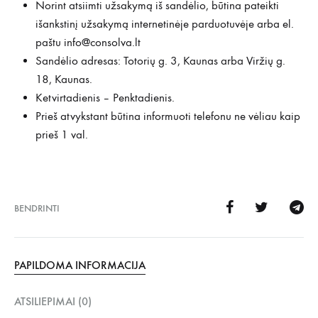
Norint atsiimti užsakymą iš sandėlio, būtina pateikti
išankstinį užsakymą internetinėje parduotuvėje arba el.
paštu
info@consolva.lt
Sandėlio adresas: Totorių g. 3, Kaunas arba Viržių g.
18, Kaunas.
Ketvirtadienis – Penktadienis.
Prieš atvykstant būtina informuoti telefonu ne vėliau kaip
prieš 1 val.
BENDRINTI
PAPILDOMA INFORMACIJA
ATSILIEPIMAI (0)