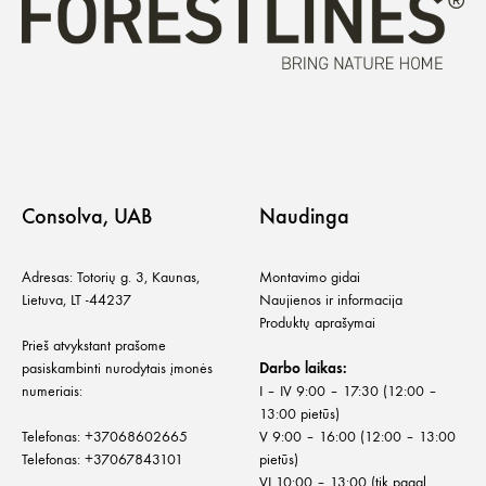
Consolva, UAB
Naudinga
Adresas: Totorių g. 3, Kaunas,
Montavimo gidai
Lietuva, LT -44237
Naujienos ir informacija
Produktų aprašymai
Prieš atvykstant prašome
pasiskambinti nurodytais įmonės
Darbo laikas:
numeriais:
I – IV 9:00 – 17:30 (12:00 –
13:00 pietūs)
Telefonas:
+
37068602665
V 9:00 – 16:00 (12:00 – 13:00
Telefonas:
+37067843101
pietūs)
VI 10:00 – 13:00 (tik pagal