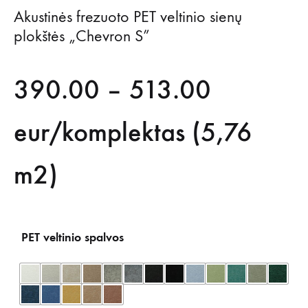
Akustinės frezuoto PET veltinio sienų
plokštės „Chevron S”
Price
390.00
–
513.00
range:
eur/komplektas (5,76
390.00
m2)
through
PET veltinio spalvos
513.00