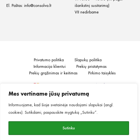
El. Paštas:
info@consolva.lt
išankstinį susitarimą)
VII nedirbame
Privatumo politika
Slapukų politika
Informacija klientui
Prekių pristatymas
Prekių grąžinimas ir keitimas
Pirkimo taisyklės
Mes vertiname jūsų privatumą
©2026
MINGO.
Visos teisės saugomos.
Informuojame, kad šioje svetainėje naudojami slapukai (angl.
cookies). Sutikdami, paspauskite mygtuką „Sutinku“.
Sutinku