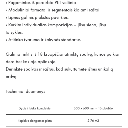
› Pagamintos iš perdirbto PET veltinio.
› Moduliniai formatai ir segmentais klojami raštai.
› Lipnus galinis plokštės paviršius.
› Kurkite individualias kompozicijas – jūsų siena, jūsų
taisyklės.
› Atitinka tvarumo ir kokybės standartus.
Galima rinktis iš 18 kruopščiai atrinktų spalvų, kurios puikiai
dera bet kokioje aplinkoje.
Derinkite spalvas ir raštus, kad sukurtumėte išties unikalią
erdvę.
Techniniai duomenys
Dydis ir kiekis komplekte:
600 x 600 mm – 16 plokščių
Koplekto dengiamas plotis:
5,76 m2