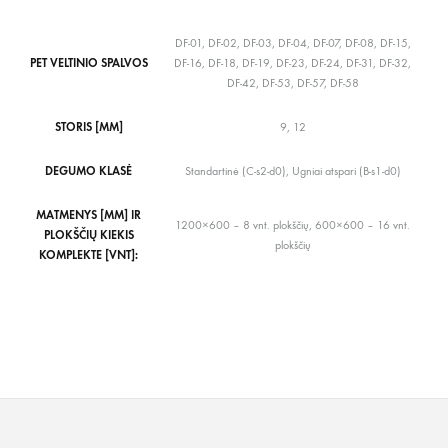
DF-01, DF-02, DF-03, DF-04, DF-07, DF-08, DF-15,
PET VELTINIO SPALVOS
DF-16, DF-18, DF-19, DF-23, DF-24, DF-31, DF-32,
DF-42, DF-53, DF-57, DF-58
STORIS [MM]
9, 12
DEGUMO KLASĖ
Standartinė (C-s2-d0), Ugniai atspari (B-s1-d0)
MATMENYS [MM] IR
1200×600 – 8 vnt. plokščių, 600×600 – 16 vnt.
PLOKŠČIŲ KIEKIS
plokščių
KOMPLEKTE [VNT]: