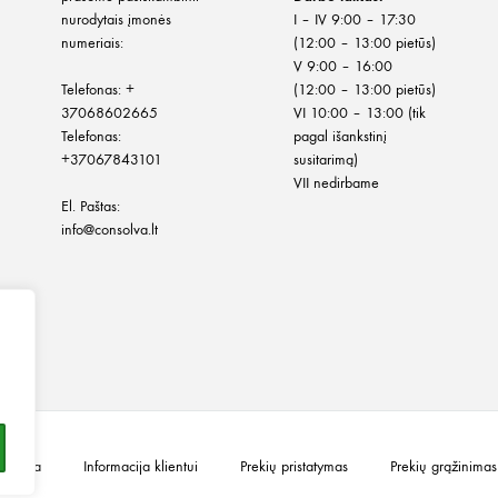
nurodytais įmonės
I – IV 9:00 – 17:30
numeriais:
(12:00 – 13:00 pietūs)
V 9:00 – 16:00
Telefonas:
+
(12:00 – 13:00 pietūs)
37068602665
VI 10:00 – 13:00 (tik
Telefonas:
pagal išankstinį
+37067843101
susitarimą)
VII nedirbame
El. Paštas:
info@consolva.lt
olitika
Informacija klientui
Prekių pristatymas
Prekių grąžinimas 