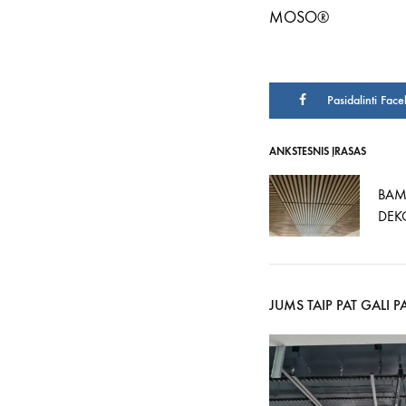
MOSO
®
Pasidalinti Fac
ANKSTESNIS ĮRAŠAS
Įrašo
BAM
navigacij
DEK
JUMS TAIP PAT GALI PA