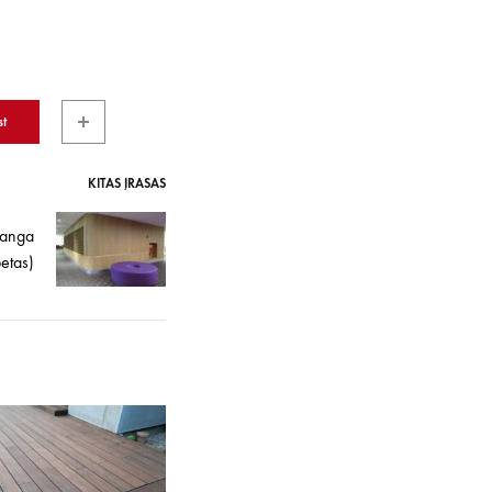
st
KITAS ĮRAŠAS
danga
etas)