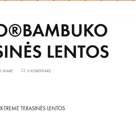
O®BAMBUKO
SINĖS LENTOS
ĮRAŠE
0 SHARE
0 KOMENTARŲ
MOSO®BAMBUKO
TERASINĖS
LENTOS
TREME TERASINĖS LENTOS