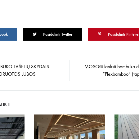
ebook
Pasidalinti Twitter
Pasidalinti Pintere
BUKO TAŠELIŲ SKYDAIS
MOSO® lanksti bambuko 
a
ORUOTOS LUBOS
“Flexbamboo” (tap
TIKTI