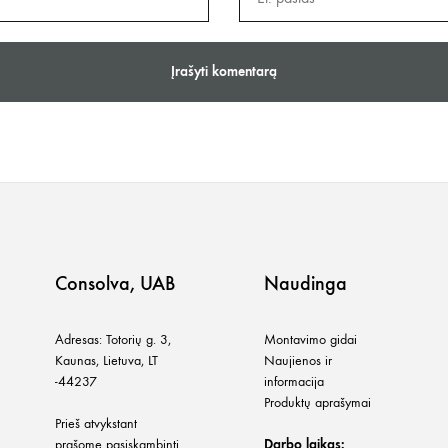
Consolva, UAB
Naudinga
Adresas: Totorių g. 3,
Montavimo gidai
Kaunas, Lietuva, LT
Naujienos ir
-44237
informacija
Produktų aprašymai
Prieš atvykstant
prašome pasiskambinti
Darbo laikas: