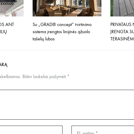
OS ANT
Su „GRAD® concept” tvirtinimo
PRIVATAUS
LIŲ
sistema įrengtos linijinės ąžuolo
ĮRENGTA 
tašelių lubos
TERASINĖM
ARĄ
 skelbiamas.
Būtini laukeliai pažymėti
*