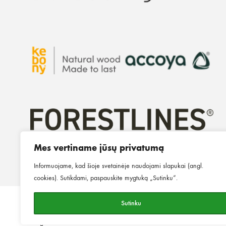
Mes vertiname jūsų privatumą
Informuojame, kad šioje svetainėje naudojami slapukai (angl.
cookies). Sutikdami, paspauskite mygtuką „Sutinku“.
Sutinku
©2026
MINGO.
Visos teisės
Privatumo politika
Slapukų p
saugomos.