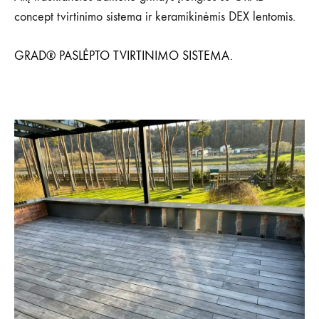
SU
concept tvirtinimo sistema ir keramikinėmis DEX lentomis.
“DEX”
TERASINĖMIS
LENTOMIS
GRAD® PASLĖPTO TVIRTINIMO SISTEMA.
IR
“GRAD”
TVIRTINIMO
SISTEMA