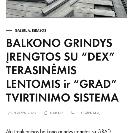
GALERIJA
,
TERASOS
BALKONO GRINDYS
ĮRENGTOS SU “DEX”
TERASINĖMIS
LENTOMIS ir “GRAD”
TVIRTINIMO SISTEMA
ĮRAŠE
19 GEGUŽĖS, 2023
0 SHARE
0 KOMENTARŲ
BALKONO
GRINDYS
ĮRENGTOS
Akį traukiančios balkono grindys įrengtos su GRAD