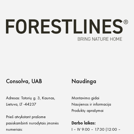
Consolva, UAB
Naudinga
Adresas: Totorių g. 3, Kaunas,
Montavimo gidai
Lietuva, LT -44237
Naujienos ir informacija
Produktų aprašymai
Prieš atvykstant prašome
pasiskambinti nurodytais įmonės
Darbo laikas:
numeriais:
I – IV 9:00 – 17:30 (12:00 –