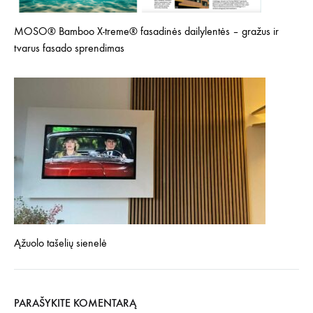
MOSO® Bamboo X-treme® fasadinės dailylentės – gražus ir
tvarus fasado sprendimas
Ąžuolo tašelių sienelė
PARAŠYKITE KOMENTARĄ