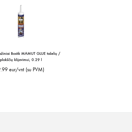
tažiniai Bostik MAMUT GLUE tašelių /
plokščių klijavimui, 0.29 l
9.99
eur/vnt (su PVM)