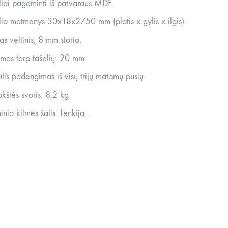
liai pagaminti iš patvaraus MDF.
lio matmenys 30x18x2750 mm (plotis x gylis x ilgis).
as veltinis, 8 mm storio.
umas tarp tašelių: 20 mm.
ūlis padengimas iš visų trijų matomų pusių.
okštės svoris: 8,2 kg
nio kilmės šalis: Lenkija.