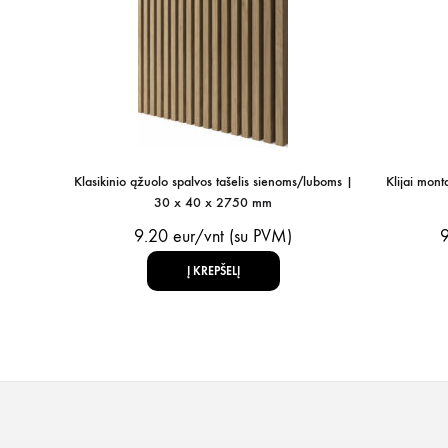
Klasikinio ąžuolo spalvos tašelis sienoms/luboms |
Klijai mon
30 x 40 x 2750 mm
9.20
eur/vnt (su PVM)
Į KREPŠELĮ