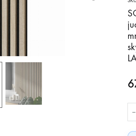
SKU
S
ju
mm
sk
L
6
Kiek