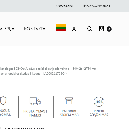
+37067843101
INFO@CONSOLVA.LT
Krepšelis
Paieška
PRISIJUNGTI
ALERIJA
KONTAKTAI
0
 katalogas
SONOMA ąžuolo tašeliai ant juodo veltinio | 300x26x2750 mm |
muotas apdailos skydas | kodas – LA30026275SON