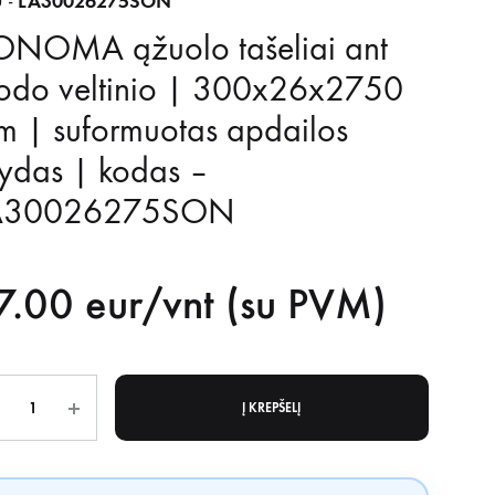
LA30026275SON
 -
ONOMA ąžuolo tašeliai ant
odo veltinio | 300x26x2750
 | suformuotas apdailos
ydas | kodas –
A30026275SON
7.00
eur/vnt (su PVM)
is
Į KREPŠELĮ