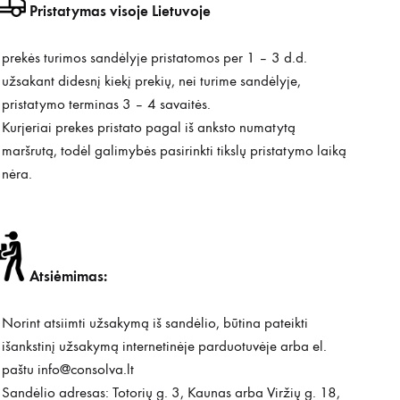
Pristatymas visoje Lietuvoje
prekės turimos sandėlyje pristatomos per 1 – 3 d.d.
užsakant didesnį kiekį prekių, nei turime sandėlyje,
pristatymo terminas 3 – 4 savaitės.
Kurjeriai prekes pristato pagal iš anksto numatytą
maršrutą, todėl galimybės pasirinkti tikslų pristatymo laiką
nėra.
Atsiėmimas:
Norint atsiimti užsakymą iš sandėlio, būtina pateikti
išankstinį užsakymą internetinėje parduotuvėje arba el.
paštu
info@consolva.lt
Sandėlio adresas: Totorių g. 3, Kaunas arba Viržių g. 18,