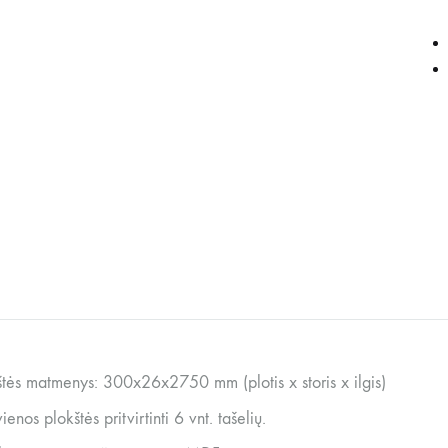
štės matmenys: 300x26x2750 mm (plotis x storis x ilgis)
ienos plokštės pritvirtinti 6 vnt. tašelių.