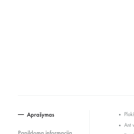
Aprašymas
Plok
Ant v
Papildoma informacija