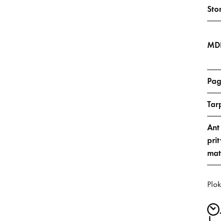
Stor
MDF
Pag
Tar
Ant
prit
mat
Plok