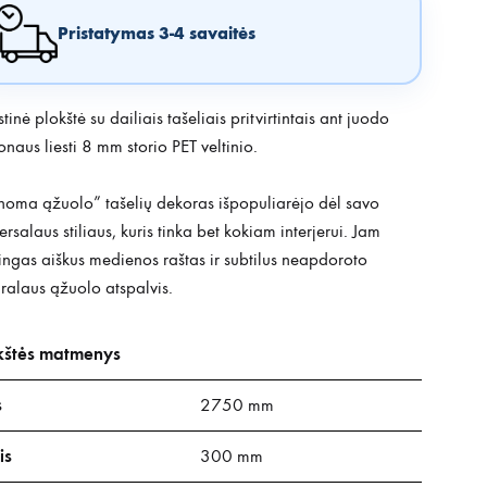
Pristatymas 3-4 savaitės
tinė plokštė su dailiais tašeliais pritvirtintais ant juodo
naus liesti 8 mm storio PET veltinio.
oma ąžuolo” tašelių dekoras išpopuliarėjo dėl savo
ersalaus stiliaus, kuris tinka bet kokiam interjerui. Jam
ngas aiškus medienos raštas ir subtilus neapdoroto
ralaus ąžuolo atspalvis.
kštės matmenys
s
2750 mm
is
300 mm