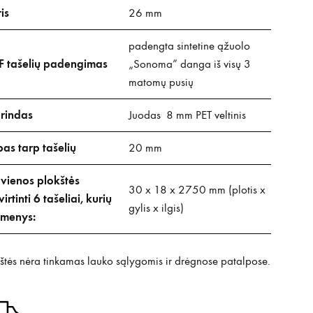
is
26 mm
padengta sintetine ąžuolo
 tašelių padengimas
„Sonoma” danga iš visų 3
matomų pusių
rindas
Juodas 8 mm PET veltinis
pas tarp tašelių
20 mm
 vienos plokštės
30 x 18 x 2750 mm (plotis x
virtinti 6 tašeliai, kurių
gylis x ilgis)
menys:
štės nėra tinkamas lauko sąlygomis ir drėgnose patalpose.