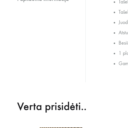
Taše
Taše
Juod
Atst
Besi
1 pl
Gami
Verta prisidėti..