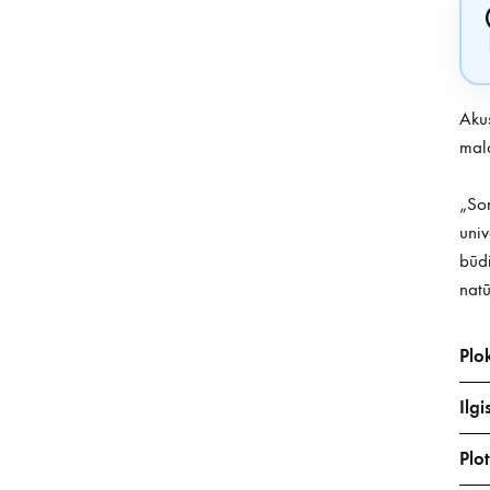
Akus
malo
„Son
univ
būdi
natū
Plo
Ilgi
Plot