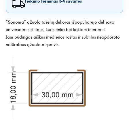
Tiekimo terminas 3-4 savaitės
“Sonoma” ąžuolo tašelių dekoras išpopuliarėjo dėl savo
universalaus stiliaus, kuris tinka bet kokiam interjerui.
Jam būdingas aiškus medienos raštas ir subtilus neapdoroto
natūralaus ąžuolo atspalvis.