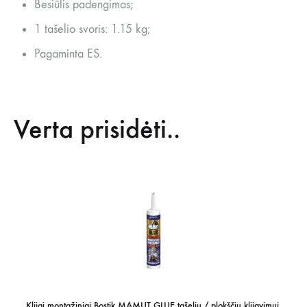
Besiūlis padengimas;
1 tašelio svoris: 1.15 kg;
Pagaminta ES.
Verta prisidėti..
Klijai montažiniai Bostik MAMUT GLUE tašelių / plokščių klijavimui,