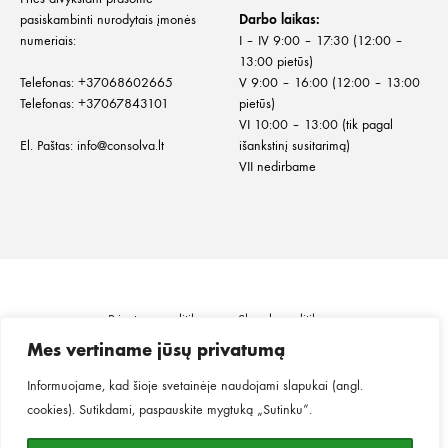
pasiskambinti nurodytais įmonės
Darbo laikas:
numeriais:
I – IV 9:00 – 17:30 (12:00 –
13:00 pietūs)
Telefonas:
+
37068602665
V 9:00 – 16:00 (12:00 – 13:00
Telefonas:
+37067843101
pietūs)
VI 10:00 – 13:00 (tik pagal
El. Paštas:
info@consolva.lt
išankstinį susitarimą)
VII nedirbame
Privatumo politika
Slapukų politika
Informacija klientui
Prekių pristatymas
Mes vertiname jūsų privatumą
Prekių grąžinimas ir keitimas
Pirkimo taisyklės
Informuojame, kad šioje svetainėje naudojami slapukai (angl.
cookies). Sutikdami, paspauskite mygtuką „Sutinku“.
©2026
MINGO.
Visos teisės saugomos.