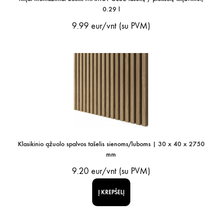
0.29 l
9.99
eur/vnt (su PVM)
Klasikinio ąžuolo spalvos tašelis sienoms/luboms | 30 x 40 x 2750
mm
9.20
eur/vnt (su PVM)
Į KREPŠELĮ