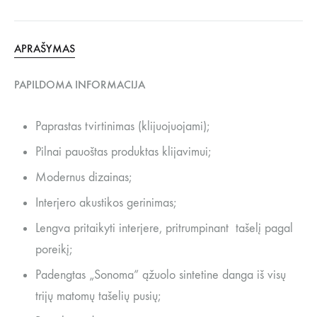
APRAŠYMAS
PAPILDOMA INFORMACIJA
Paprastas tvirtinimas (klijuojuojami);
Pilnai pauoštas produktas klijavimui;
Modernus dizainas;
Interjero akustikos gerinimas;
Lengva pritaikyti interjere, pritrumpinant tašelį pagal
poreikį;
Padengtas „Sonoma” ąžuolo sintetine danga iš visų
trijų matomų tašelių pusių;