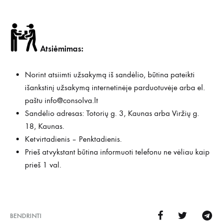
Atsiėmimas:
Norint atsiimti užsakymą iš sandėlio, būtina pateikti
išankstinį užsakymą internetinėje parduotuvėje arba el.
paštu
info@consolva.lt
Sandėlio adresas: Totorių g. 3, Kaunas arba Viržių g.
18, Kaunas.
Ketvirtadienis – Penktadienis.
Prieš atvykstant būtina informuoti telefonu ne vėliau kaip
prieš 1 val.
BENDRINTI