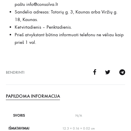
paštu
info@consolva.lt
Sandėlio adresas: Totorių g. 3, Kaunas arba Viržių g.
18, Kaunas.
Ketvirtadienis – Penktadienis.
Prieš atvykstant būtina informuoti telefonu ne vėliau kaip
prieš 1 val.
BENDRINTI
PAPILDOMA INFORMACIJA
SVORIS
N/A
IŠMATAVIMAI
12.3 × 0.16 × 0.02 cm