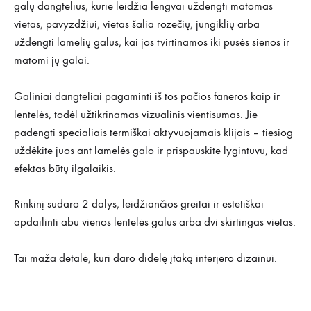
galų dangtelius, kurie leidžia lengvai uždengti matomas
vietas, pavyzdžiui, vietas šalia rozečių, jungiklių arba
uždengti lamelių galus, kai jos tvirtinamos iki pusės sienos ir
matomi jų galai.
Galiniai dangteliai pagaminti iš tos pačios faneros kaip ir
lentelės, todėl užtikrinamas vizualinis vientisumas. Jie
padengti specialiais termiškai aktyvuojamais klijais – tiesiog
uždėkite juos ant lamelės galo ir prispauskite lygintuvu, kad
efektas būtų ilgalaikis.
Rinkinį sudaro 2 dalys, leidžiančios greitai ir estetiškai
apdailinti abu vienos lentelės galus arba dvi skirtingas vietas.
Tai maža detalė, kuri daro didelę įtaką interjero dizainui.