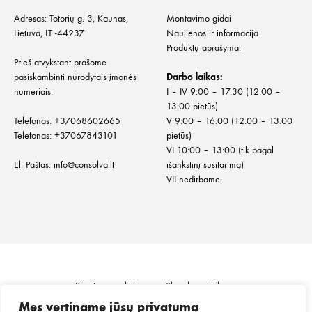
Adresas: Totorių g. 3, Kaunas,
Montavimo gidai
Lietuva, LT -44237
Naujienos ir informacija
Produktų aprašymai
Prieš atvykstant prašome
pasiskambinti nurodytais įmonės
Darbo laikas:
numeriais:
I – IV 9:00 – 17:30 (12:00 –
13:00 pietūs)
Telefonas:
+
37068602665
V 9:00 – 16:00 (12:00 – 13:00
Telefonas:
+37067843101
pietūs)
VI 10:00 – 13:00 (tik pagal
El. Paštas:
info@consolva.lt
išankstinį susitarimą)
VII nedirbame
Privatumo politika
Slapukų politika
Informacija klientui
Prekių pristatymas
Mes vertiname jūsų privatumą