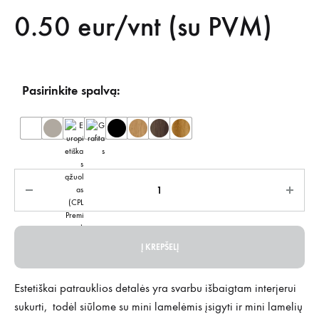
0.50
eur/vnt (su PVM)
Pasirinkite spalvą:
Kiekis
Į KREPŠELĮ
Estetiškai patrauklios detalės yra svarbu išbaigtam interjerui
sukurti, todėl siūlome su mini lamelėmis įsigyti ir mini lamelių