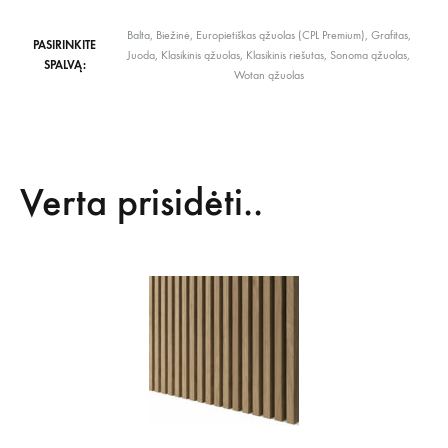
Balta, Biežinė, Europietiškas ąžuolas (CPL Premium), Grafitas,
PASIRINKITE
Juoda, Klasikinis ąžuolas, Klasikinis riešutas, Sonoma ąžuolas,
SPALVĄ:
Wotan ąžuolas
Verta prisidėti..