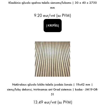
Klasikinio ąžuolo spalvos tašelis sienoms/luboms | 30 x 40 x 2750
mm
9.20
eur/vnt (su PVM)
Į KREPŠELĮ
Natūralaus ąžuolo lukšto tašelis juodais šonais | 19x42 mm |
sienų/lubų dekorui, tvirtinamas ant Grad sistemos | kodas - JM19-GR-
51
13.49
eur/vnt (su PVM)