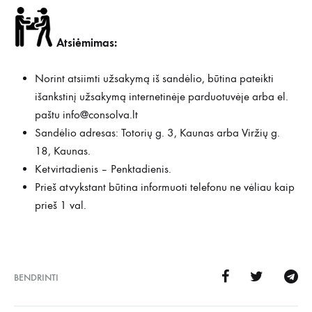
Atsiėmimas:
Norint atsiimti užsakymą iš sandėlio, būtina pateikti
išankstinį užsakymą internetinėje parduotuvėje arba el.
paštu
info@consolva.lt
Sandėlio adresas: Totorių g. 3, Kaunas arba Viržių g.
18, Kaunas.
Ketvirtadienis – Penktadienis.
Prieš atvykstant būtina informuoti telefonu ne vėliau kaip
prieš 1 val.
BENDRINTI