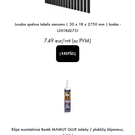
Juodos spalvos tašelis sienoms | 30 x 18 x 2750 mm | kodas -
L3018d275J
7.49
eur/vnt (su PVM)
Į KREPŠELĮ
Klijai montažiniai Bostik MAMUT GLUE tašelių / plokščių klijavimui,