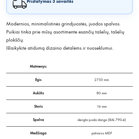
Pristatymas 3 savaitės
Modernios, minimalistinės grindjuostės, juodos spalvos.
Puikiai tinka prie mūsų asortimente esančių tašelių, tašelių
plokščių.
Išlaikykite atidumą dizaino detalėms ir nuoseklumui.
Matmenys:
Ilgis
2750 mm
Aukštis
80 mm
Storis
16 mm
Spalva
dengta juoda danga (RAL 790-4)
Medžiaga
patvarus MDF