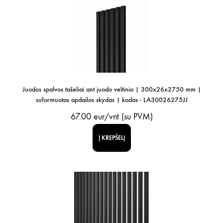
Juodos spalvos tašeliai ant juodo veltinio | 300x26x2750 mm |
suformuotas apdailos skydas | kodas - LA30026275JJ
67.00
eur/vnt (su PVM)
Į KREPŠELĮ