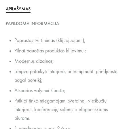
APRAŠYMAS
PAPILDOMA INFORMACIJA
Paprastas tvirtinimas (klijuojuojami);
Pilnai pauoštas produktas klijavimui;
Modernus dizainas;
Lengva pritaikyti interjere, pritrumpinant grindjuostę
pagal poreikį;
Atsparios valymui šluoste;
Puikiai tinka miegamajam, svetainei, viešbučių
interjerui, konferencijų salėms ir elegantiškiems
biurams
1 grindjuostės svoris: 2.6 kg;