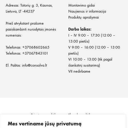
Adresas: Totorių g. 3, Kaunas,
Montavimo gidai
Lietuva, LT -44237
Naujienos ir informacija
Produktų aprašymai
Prieš atvykstant prašome
pasiskambinti nurodytais įmonės
Darbo laikas:
numeriais:
I – IV 9:00 – 17:30 (12:00 –
13:00 pietūs)
Telefonas:
+
37068602665
V 9:00 – 16:00 (12:00 – 13:00
Telefonas:
+37067843101
pietūs)
VI 10:00 – 13:00 (tik pagal
El. Paštas:
info@consolva.lt
išankstinį susitarimą)
VII nedirbame
Privatumo politika
Slapukų politika
Informacija klientui
Prekių pristatymas
Mes vertiname jūsų privatumą
Prekių grąžinimas ir keitimas
Pirkimo taisyklės