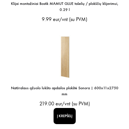
Klijai montažiniai Bostik MAMUT GLUE tašelių / plokščių klijavimui,
0.29 l
9.99
eur/vnt (su PVM)
Natūralaus ąžuolo lukšto apdailos plokštė Sonora | 600x11x2750
mm
219.00
eur/vnt (su PVM)
Į KREPŠELĮ