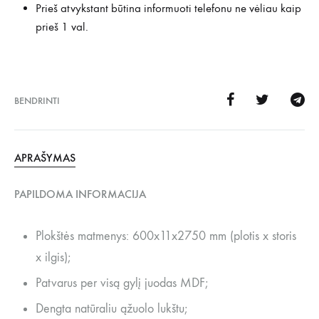
Prieš atvykstant būtina informuoti telefonu ne vėliau kaip
prieš 1 val.
BENDRINTI
APRAŠYMAS
PAPILDOMA INFORMACIJA
Plokštės matmenys: 600x11x2750 mm (plotis x storis
x ilgis);
Patvarus per visą gylį juodas MDF;
Dengta natūraliu ąžuolo lukštu;