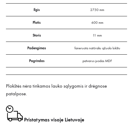
Ilgis
2750 mm
Plotis
600 mm
Storis
11 mm
Padengimas
faneruota natūraliu ąžuolo lukštu
Pagrindas
patvarus juodas MDF
Plokštės nėra tinkamos lauko sąlygomis ir drėgnose
patalpose.
Pristatymas visoje Lietuvoje