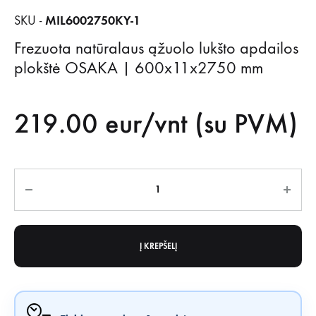
MIL6002750KY-1
SKU -
Frezuota natūralaus ąžuolo lukšto apdailos
plokštė OSAKA | 600x11x2750 mm
219.00
eur/vnt (su PVM)
Kiekis
Į KREPŠELĮ