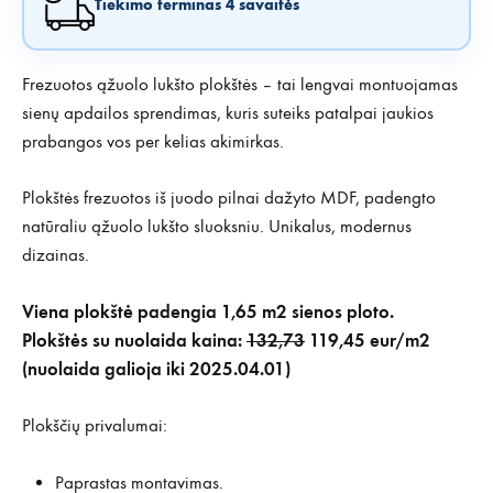
Tiekimo terminas 4 savaitės
Frezuotos ąžuolo lukšto plokštės – tai lengvai montuojamas
sienų apdailos sprendimas, kuris suteiks patalpai jaukios
prabangos vos per kelias akimirkas.
Plokštės frezuotos iš juodo pilnai dažyto MDF, padengto
natūraliu ąžuolo lukšto sluoksniu. Unikalus, modernus
dizainas.
Viena plokštė padengia 1,65 m2 sienos ploto.
Plokštės su nuolaida kaina:
132,73
119,45 eur/m2
(nuolaida galioja iki 2025.04.01)
Plokščių privalumai:
Paprastas montavimas.