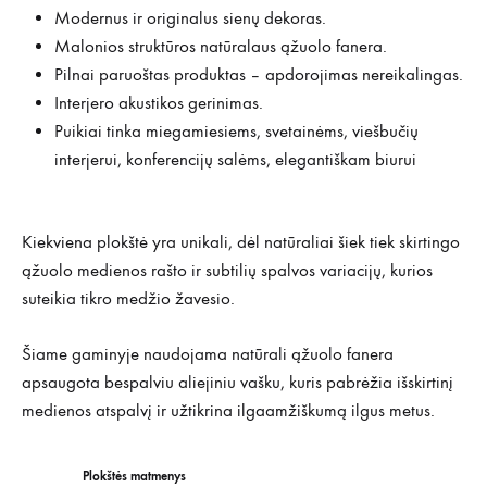
Modernus ir originalus sienų dekoras.
Malonios struktūros natūralaus ąžuolo fanera.
Pilnai paruoštas produktas – apdorojimas nereikalingas.
Interjero akustikos gerinimas.
Puikiai tinka miegamiesiems, svetainėms, viešbučių
interjerui, konferencijų salėms, elegantiškam biurui
Kiekviena plokštė yra unikali, dėl natūraliai šiek tiek skirtingo
ąžuolo medienos rašto ir subtilių spalvos variacijų, kurios
suteikia tikro medžio žavesio.
Šiame gaminyje naudojama natūrali ąžuolo fanera
apsaugota bespalviu aliejiniu vašku, kuris pabrėžia išskirtinį
medienos atspalvį ir užtikrina ilgaamžiškumą ilgus metus.
Plokštės matmenys