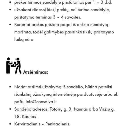
prekės turimos sandėlyje pristatomos per 1 – 3 d.d.
užsakant didesnį kiekį prekių, nei turime sandėlyje,
pristatymo terminas 3 – 4 savaitės.
Kurjeriai prekes pristato pagal iš anksto numatytą
maršrutą, todėl galimybės pasirinkti tikslų pristatymo
laiką nėra.
Atsiėmimas:
Norint atsiimti užsakymą iš sandėlio, būtina pateikti
išankstinį užsakymą internetinėje parduotuvėje arba el.
paštu
info@consolva.lt
Sandėlio adresas: Totorių g. 3, Kaunas arba Viržių g.
18, Kaunas.
Ketvirtadienis – Penktadienis.