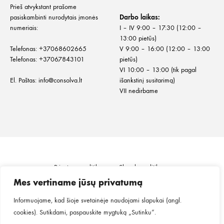
Prieš atvykstant prašome
pasiskambinti nurodytais įmonės
Darbo laikas:
numeriais:
I – IV 9:00 – 17:30 (12:00 –
13:00 pietūs)
Telefonas:
+
37068602665
V 9:00 – 16:00 (12:00 – 13:00
Telefonas:
+37067843101
pietūs)
VI 10:00 – 13:00 (tik pagal
El. Paštas:
info@consolva.lt
išankstinį susitarimą)
VII nedirbame
Privatumo politika
Slapukų politika
Informacija klientui
Prekių pristatymas
Mes vertiname jūsų privatumą
Prekių grąžinimas ir keitimas
Pirkimo taisyklės
Informuojame, kad šioje svetainėje naudojami slapukai (angl.
cookies). Sutikdami, paspauskite mygtuką „Sutinku“.