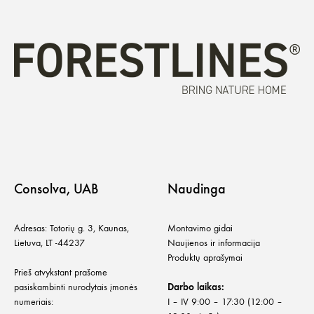
Consolva, UAB
Naudinga
Adresas: Totorių g. 3, Kaunas,
Montavimo gidai
Lietuva, LT -44237
Naujienos ir informacija
Produktų aprašymai
Prieš atvykstant prašome
pasiskambinti nurodytais įmonės
Darbo laikas:
numeriais:
I – IV 9:00 – 17:30 (12:00 –