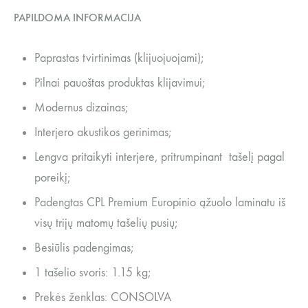
PAPILDOMA INFORMACIJA
Paprastas tvirtinimas (klijuojuojami);
Pilnai pauoštas produktas klijavimui;
Modernus dizainas;
Interjero akustikos gerinimas;
Lengva pritaikyti interjere, pritrumpinant tašelį pagal
poreikį;
Padengtas CPL Premium Europinio ąžuolo laminatu iš
visų trijų matomų tašelių pusių;
Besiūlis padengimas;
1 tašelio svoris: 1.15 kg;
Prekės ženklas: CONSOLVA