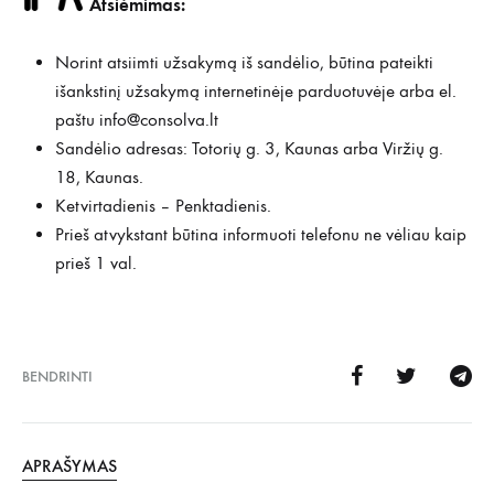
Atsiėmimas:
Norint atsiimti užsakymą iš sandėlio, būtina pateikti
išankstinį užsakymą internetinėje parduotuvėje arba el.
paštu
info@consolva.lt
Sandėlio adresas: Totorių g. 3, Kaunas arba Viržių g.
18, Kaunas.
Ketvirtadienis – Penktadienis.
Prieš atvykstant būtina informuoti telefonu ne vėliau kaip
prieš 1 val.
BENDRINTI
APRAŠYMAS