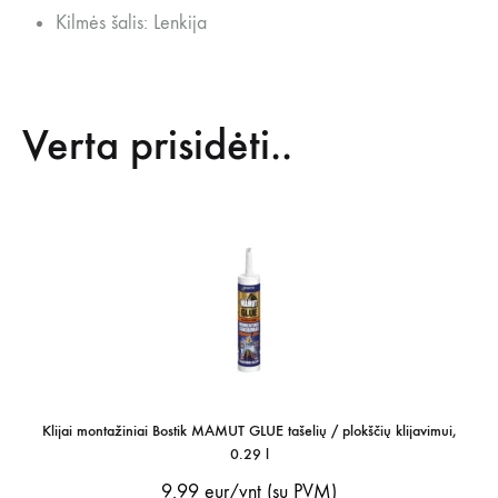
Kilmės šalis: Lenkija
Verta prisidėti..
Klijai montažiniai Bostik MAMUT GLUE tašelių / plokščių klijavimui,
0.29 l
9.99
eur/vnt (su PVM)