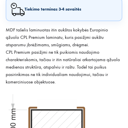
Tiekimo terminas 3-4 savaitės
MDF tašelis laminuotas itin aukštos kokybės Europinio
ąžuolo CPL Premium laminatu, kuris pasižįmi aukštu
atsparumu įbrėžimams, smūgiams, drėgmei.
CPL Premium pasižįmi ne tik puikiomis naudojimo
charakteriskomis, tačiau ir itin natūraliai atkartojama ąžuolo
medienos struktūra, atspalviu ir raštu. Todėl tai puikus
pasirinkimas ne tik individualiam naudojimui, tačiau ir
komerciniuose objektuose.