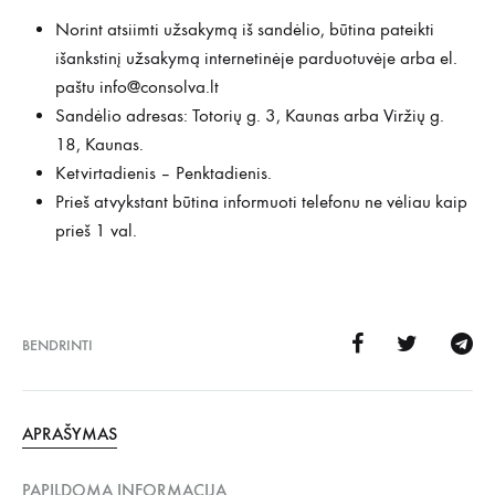
Norint atsiimti užsakymą iš sandėlio, būtina pateikti
išankstinį užsakymą internetinėje parduotuvėje arba el.
paštu
info@consolva.lt
Sandėlio adresas: Totorių g. 3, Kaunas arba Viržių g.
18, Kaunas.
Ketvirtadienis – Penktadienis.
Prieš atvykstant būtina informuoti telefonu ne vėliau kaip
prieš 1 val.
BENDRINTI
APRAŠYMAS
PAPILDOMA INFORMACIJA