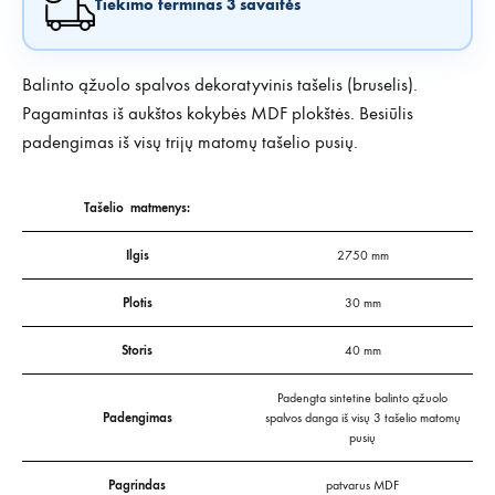
Tiekimo terminas 3 savaitės
Balinto ąžuolo spalvos dekoratyvinis tašelis (bruselis).
Pagamintas iš aukštos kokybės MDF plokštės. Besiūlis
padengimas iš visų trijų matomų tašelio pusių.
Tašelio matmenys:
Ilgis
2750 mm
Plotis
30 mm
Storis
40 mm
Padengta sintetine balinto ąžuolo
Padengimas
spalvos danga iš visų 3 tašelio matomų
pusių
Pagrindas
patvarus MDF