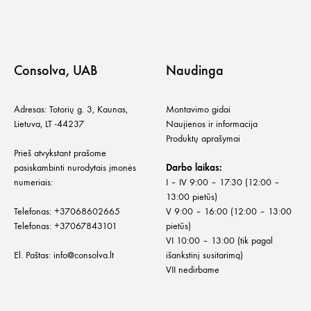
Consolva, UAB
Naudinga
Adresas: Totorių g. 3, Kaunas,
Montavimo gidai
Lietuva, LT -44237
Naujienos ir informacija
Produktų aprašymai
Prieš atvykstant prašome
pasiskambinti nurodytais įmonės
Darbo laikas:
numeriais:
I – IV 9:00 – 17:30 (12:00 –
13:00 pietūs)
Telefonas:
+
37068602665
V 9:00 – 16:00 (12:00 – 13:00
Telefonas:
+37067843101
pietūs)
VI 10:00 – 13:00 (tik pagal
El. Paštas:
info@consolva.lt
išankstinį susitarimą)
VII nedirbame