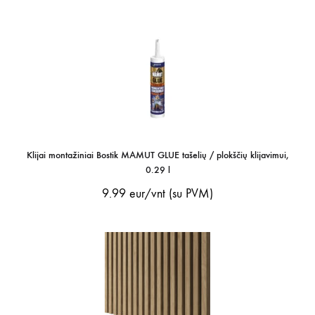
Klijai montažiniai Bostik MAMUT GLUE tašelių / plokščių klijavimui,
0.29 l
9.99
eur/vnt (su PVM)