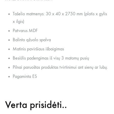
Tašelio matmenys: 30 x 40 x 2750 mm (plotis x gylis
x ilgis)
Patvarus MDF
Balinto ąžuolo spalva
Matinis paviršiaus išbaigimas
Besiūlis padengimas iš visų 3 matomų pusių
Pilnai paruoštas produktas tvirtinimui ant sienų ar lubų.
Pagaminta ES
Verta prisidėti..