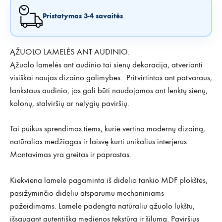
Pristatymas 3-4 savaitės
ĄŽUOLO LAMELĖS ANT AUDINIO.
Ąžuolo lamelės ant audinio tai sienų dekoracija, atverianti
visiškai naujas dizaino galimybes. Pritvirtintos ant patvaraus,
lankstaus audinio, jos gali būti naudojamos ant lenktų sienų,
kolonų, stalviršių ar nelygių paviršių.
Tai puikus sprendimas tiems, kurie vertina modernų dizainą,
natūralias medžiagas ir laisvę kurti unikalius interjerus.
Montavimas yra greitas ir paprastas.
Kiekviena lamelė pagaminta iš didelio tankio MDF plokštės,
pasižyminčio dideliu atsparumu mechaniniams
pažeidimams. Lamelė padengta natūraliu ąžuolo lukštu,
išsaugant autentišką medienos tekstūrą ir šilumą. Paviršius