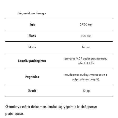
Segmento matmenys
Ilgis
2750 mm
Plotis
300 mm
Storis
16 mm
patvarus MDF padengtas natūraliu
Lamelių padengimas
ąžuolo lukštu
naudojamas audinys yra neaustinis
Pagrindas
polipropilenas (wigofil).
Svoris
13 kg
Gaminys nėra tinkamas lauko sąlygomis ir drėgnose
patalpose.