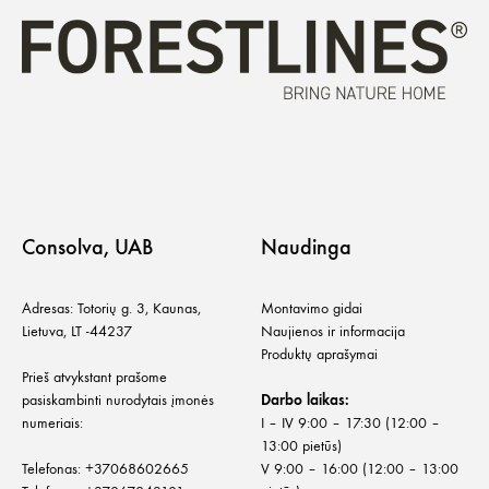
Consolva, UAB
Naudinga
Adresas: Totorių g. 3, Kaunas,
Montavimo gidai
Lietuva, LT -44237
Naujienos ir informacija
Produktų aprašymai
Prieš atvykstant prašome
pasiskambinti nurodytais įmonės
Darbo laikas:
numeriais:
I – IV 9:00 – 17:30 (12:00 –
13:00 pietūs)
Telefonas:
+
37068602665
V 9:00 – 16:00 (12:00 – 13:00