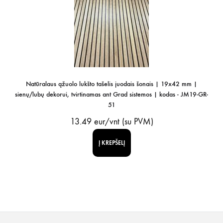
Natūralaus ąžuolo lukšto tašelis juodais šonais | 19x42 mm |
sienų/lubų dekorui, tvirtinamas ant Grad sistemos | kodas - JM19-GR-
51
13.49
eur/vnt (su PVM)
Į KREPŠELĮ