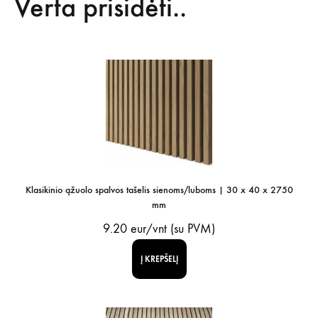
Verta prisidėti..
Klasikinio ąžuolo spalvos tašelis sienoms/luboms | 30 x 40 x 2750
mm
9.20
eur/vnt (su PVM)
Į KREPŠELĮ