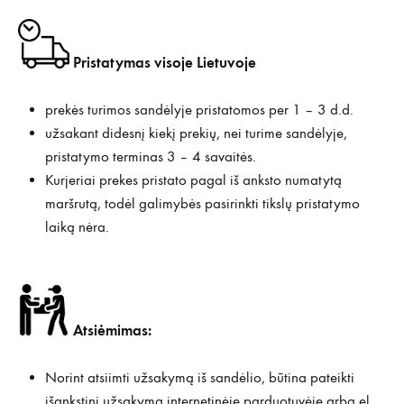
Pristatymas visoje Lietuvoje
prekės turimos sandėlyje pristatomos per 1 – 3 d.d.
užsakant didesnį kiekį prekių, nei turime sandėlyje,
pristatymo terminas 3 – 4 savaitės.
Kurjeriai prekes pristato pagal iš anksto numatytą
maršrutą, todėl galimybės pasirinkti tikslų pristatymo
laiką nėra.
Atsiėmimas:
Norint atsiimti užsakymą iš sandėlio, būtina pateikti
išankstinį užsakymą internetinėje parduotuvėje arba el.