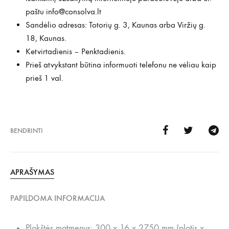
paštu
info@consolva.lt
Sandėlio adresas: Totorių g. 3, Kaunas arba Viržių g.
18, Kaunas.
Ketvirtadienis – Penktadienis.
Prieš atvykstant būtina informuoti telefonu ne vėliau kaip
prieš 1 val.
BENDRINTI
APRAŠYMAS
PAPILDOMA INFORMACIJA
Plokštės matmenys: 300 x 16 x 2750 mm (plotis x