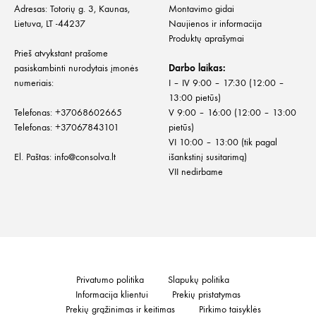
Adresas: Totorių g. 3, Kaunas,
Montavimo gidai
Lietuva, LT -44237
Naujienos ir informacija
Produktų aprašymai
Prieš atvykstant prašome
pasiskambinti nurodytais įmonės
Darbo laikas:
numeriais:
I – IV 9:00 – 17:30 (12:00 –
13:00 pietūs)
Telefonas:
+
37068602665
V 9:00 – 16:00 (12:00 – 13:00
Telefonas:
+37067843101
pietūs)
VI 10:00 – 13:00 (tik pagal
El. Paštas:
info@consolva.lt
išankstinį susitarimą)
VII nedirbame
Privatumo politika
Slapukų politika
Informacija klientui
Prekių pristatymas
Prekių grąžinimas ir keitimas
Pirkimo taisyklės