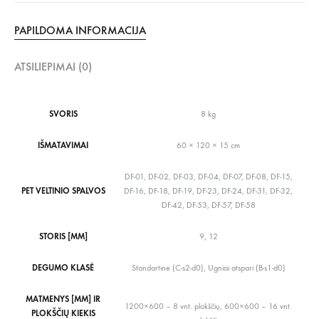
PAPILDOMA INFORMACIJA
ATSILIEPIMAI (0)
SVORIS
8 kg
IŠMATAVIMAI
60 × 120 × 15 cm
DF-01, DF-02, DF-03, DF-04, DF-07, DF-08, DF-15,
PET VELTINIO SPALVOS
DF-16, DF-18, DF-19, DF-23, DF-24, DF-31, DF-32,
DF-42, DF-53, DF-57, DF-58
STORIS [MM]
9, 12
DEGUMO KLASĖ
Standartinė (C-s2-d0), Ugniai atspari (B-s1-d0)
MATMENYS [MM] IR
1200×600 – 8 vnt. plokščių, 600×600 – 16 vnt.
PLOKŠČIŲ KIEKIS