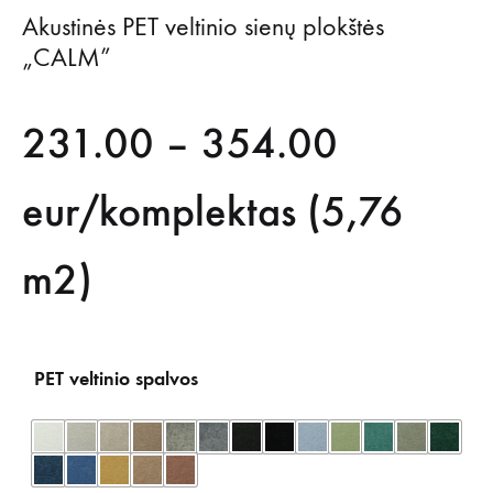
Akustinės PET veltinio sienų plokštės
„CALM”
Price
231.00
–
354.00
range:
eur/komplektas (5,76
231.00
m2)
through
PET veltinio spalvos
354.00