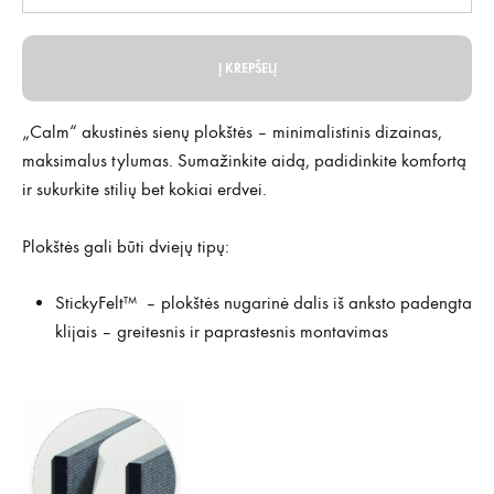
Į KREPŠELĮ
„Calm“ akustinės sienų plokštės – minimalistinis dizainas,
maksimalus tylumas. Sumažinkite aidą, padidinkite komfortą
ir sukurkite stilių bet kokiai erdvei.
Plokštės gali būti dviejų tipų:
StickyFelt™ – plokštės nugarinė dalis iš anksto padengta
klijais – greitesnis ir paprastesnis montavimas