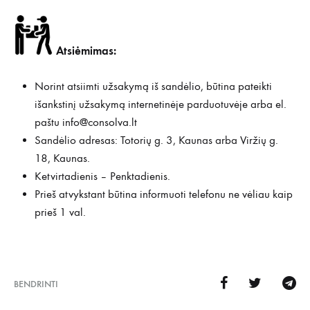
Atsiėmimas:
Norint atsiimti užsakymą iš sandėlio, būtina pateikti
išankstinį užsakymą internetinėje parduotuvėje arba el.
paštu
info@consolva.lt
Sandėlio adresas: Totorių g. 3, Kaunas arba Viržių g.
18, Kaunas.
Ketvirtadienis – Penktadienis.
Prieš atvykstant būtina informuoti telefonu ne vėliau kaip
prieš 1 val.
BENDRINTI