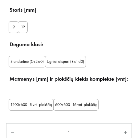
Storis [mm]
9
12
Degumo klasė
Standartinė (C-s2-d0)
Ugniai atspari (B-s1-d0)
Matmenys [mm] ir plokščių kiekis komplekte [vnt]:
1200x600 - 8 vnt. plokščių
600x600 - 16 vnt. plokščių
Kiekis