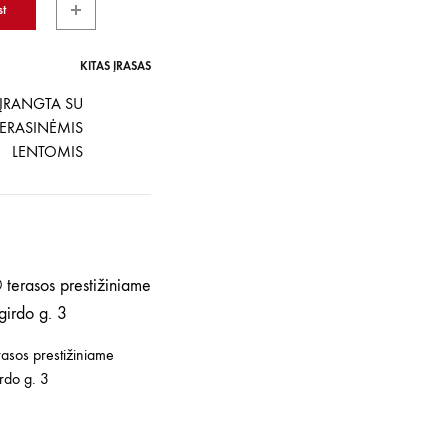
st
KITAS ĮRAŠAS
ĮRANGTA SU
RASINĖMIS
LENTOMIS
asos prestižiniame
irdo g. 3