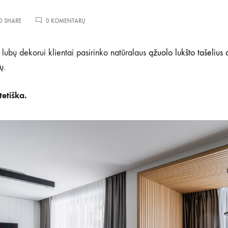
ĮRAŠE
0 SHARE
0 KOMENTARŲ
PRIVATAUS
BUTO
VIDAUS
r lubų dekorui klientai pasirinko natūralaus
ąžuolo lukšto tašelius 
SIENŲ
ų.
IR
LUBŲ
APDAILA
tetiška.
TAŠELIAIS
ANT
GRAD
CONCEPT
PROFILIŲ
APDAILA