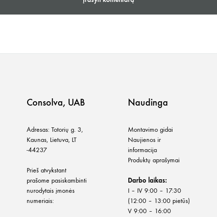
Consolva, UAB
Naudinga
Adresas: Totorių g. 3,
Montavimo gidai
Kaunas, Lietuva, LT
Naujienos ir
-44237
informacija
Produktų aprašymai
Prieš atvykstant
prašome pasiskambinti
Darbo laikas:
nurodytais įmonės
I – IV 9:00 – 17:30
numeriais:
(12:00 – 13:00 pietūs)
V 9:00 – 16:00