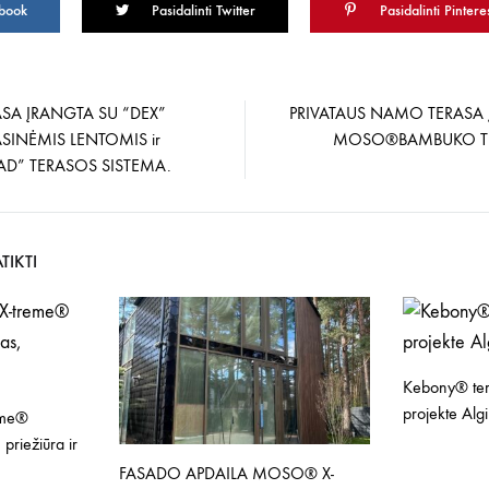
ebook
Pasidalinti Twitter
Pasidalinti Pintere
ASA ĮRANGTA SU “DEX”
PRIVATAUS NAMO TERASA 
SINĖMIS LENTOMIS ir
MOSO®BAMBUKO TE
a
AD” TERASOS SISTEMA.
TIKTI
Kebony® ter
projekte Alg
eme®
 priežiūra ir
FASADO APDAILA MOSO® X-