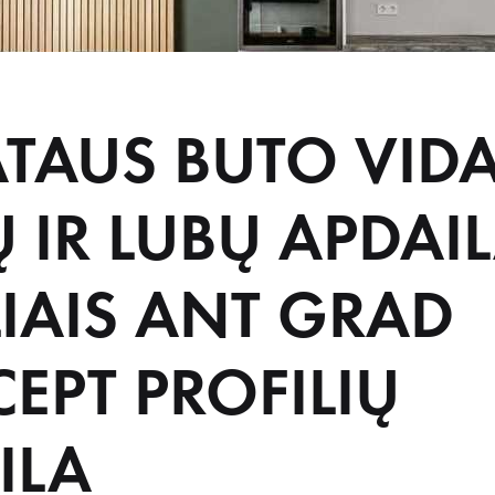
ATAUS BUTO VID
Ų IR LUBŲ APDAI
LIAIS ANT GRAD
EPT PROFILIŲ
ILA