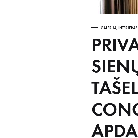
GALERIJA
,
INTERJERAS
PRIV
SIEN
TAŠE
CONC
APDA