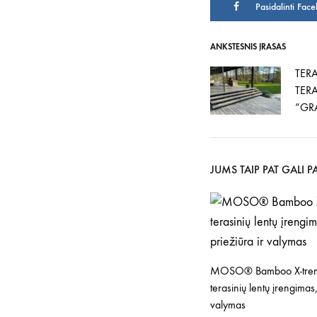
Pasidalinti Fac
ANKSTESNIS ĮRAŠAS
Įrašo
TER
TERA
navigacij
“GR
JUMS TAIP PAT GALI PA
MOSO® Bamboo X-tr
terasinių lentų įrengimas,
valymas