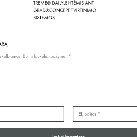
TREME® DAILYLENTĖMIS ANT
GRAD®CONCEPT TVIRTINIMO
SISTEMOS
ARĄ
 skelbiamas.
Būtini laukeliai pažymėti
*