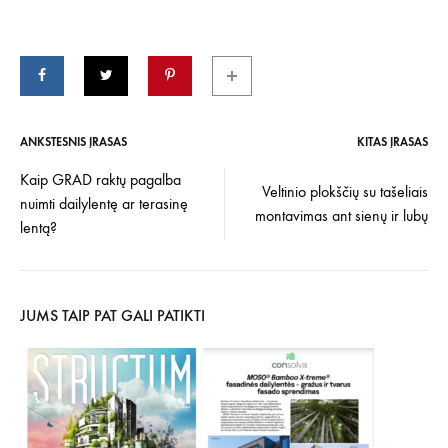
ANKSTESNIS ĮRAŠAS
KITAS ĮRAŠAS
Įrašo
Kaip GRAD raktų pagalba
Veltinio plokščių su tašeliais
nuimti dailylentę ar terasinę
navigacija
montavimas ant sienų ir lubų
lentą?
JUMS TAIP PAT GALI PATIKTI