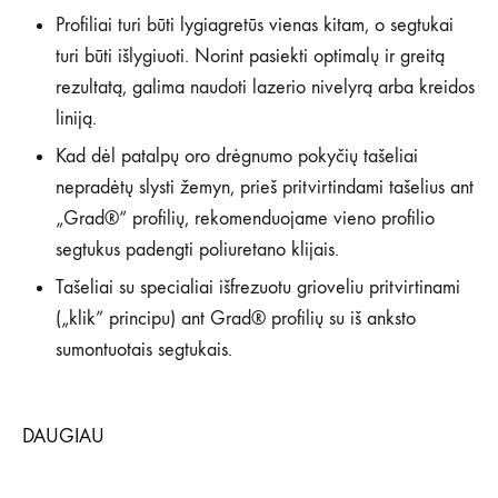
Profiliai turi būti lygiagretūs vienas kitam, o segtukai
turi būti išlygiuoti. Norint pasiekti optimalų ir greitą
rezultatą, galima naudoti lazerio nivelyrą arba kreidos
liniją.
Kad dėl patalpų oro drėgnumo pokyčių tašeliai
nepradėtų slysti žemyn, prieš pritvirtindami tašelius ant
„Grad®“ profilių, rekomenduojame vieno profilio
segtukus padengti poliuretano klijais.
Tašeliai su specialiai išfrezuotu grioveliu pritvirtinami
(„klik” principu) ant Grad® profilių su iš anksto
sumontuotais segtukais.
DAUGIAU