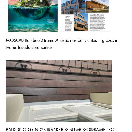
MOSO® Bamboo X-treme® fasadinės dailylentės – gražus ir
tvarus fasado sprendimas
BALKONO GRINDYS ĮRANGTOS SU MOSO®BAMBUKO