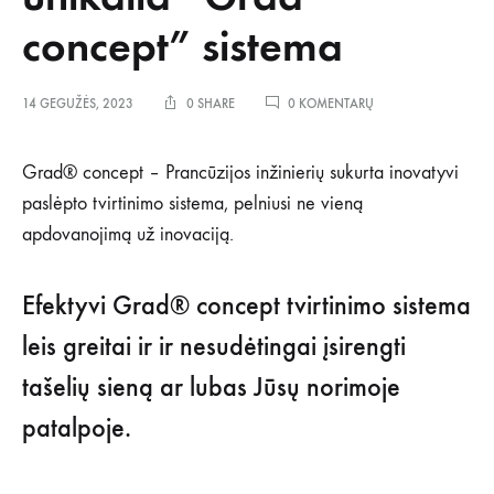
concept” sistema
ĮRAŠE
14 GEGUŽĖS, 2023
0 SHARE
0 KOMENTARŲ
NESUDĖTINGAS
IR
EFEKTYVUS
Grad® concept – Prancūzijos inžinierių sukurta inovatyvi
TAŠELIŲ
paslėpto tvirtinimo sistema, pelniusi ne vieną
SIENOS
/
apdovanojimą už inovaciją.
LUBŲ
ĮRENGIMAS
SU
Efektyvi Grad® concept tvirtinimo sistema
UNIKALIA
“GRAD
leis greitai ir ir nesudėtingai įsirengti
CONCEPT”
SISTEMA
tašelių sieną ar lubas Jūsų norimoje
patalpoje.