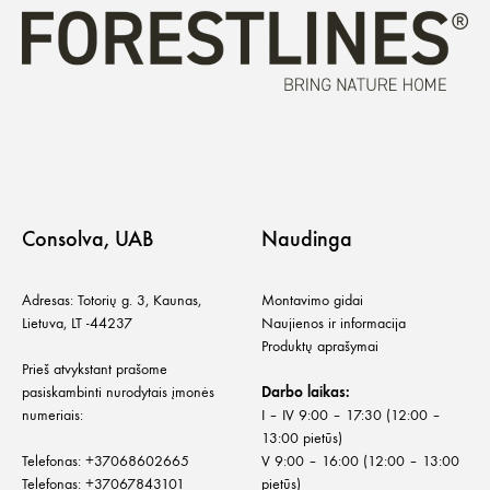
Consolva, UAB
Naudinga
Adresas: Totorių g. 3, Kaunas,
Montavimo gidai
Lietuva, LT -44237
Naujienos ir informacija
Produktų aprašymai
Prieš atvykstant prašome
pasiskambinti nurodytais įmonės
Darbo laikas:
numeriais:
I – IV 9:00 – 17:30 (12:00 –
13:00 pietūs)
Telefonas:
+
37068602665
V 9:00 – 16:00 (12:00 – 13:00
Telefonas:
+37067843101
pietūs)