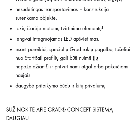
nesudėtingas transportavimas – konstrukcija
surenkama objekte.
jokių išorėje matomų tvirtinimo elementų!
lengvai integruojamas LED apšvietimas.
esant poreikiui, specialių Grad raktų pagalba, tašeliai
nuo StartRail profilių gali būti nuimti (jų
nepažeidžiant!) ir pritvirtinami atgal arba pakeičiami
naujais.
daugybė pritaikymo būdų ir kitų privalumų.
SUŽINOKITE APIE GRAD® CONCEPT SISTEMĄ
DAUGIAU