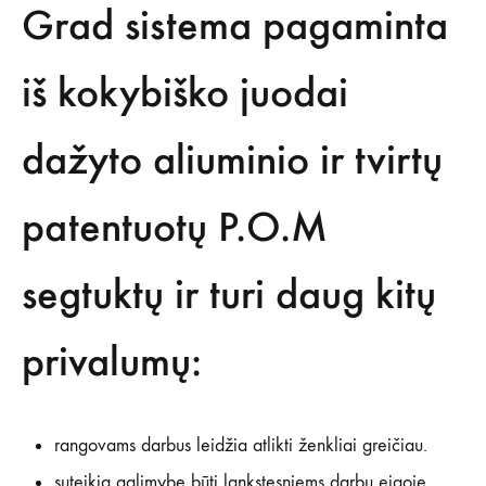
Grad sistema pagaminta
iš kokybiško juodai
dažyto aliuminio ir tvirtų
patentuotų P.O.M
segtuktų ir turi daug kitų
privalumų:
rangovams darbus leidžia atlikti ženkliai greičiau.
suteikia galimybę būti lankstesniems darbų eigoje,