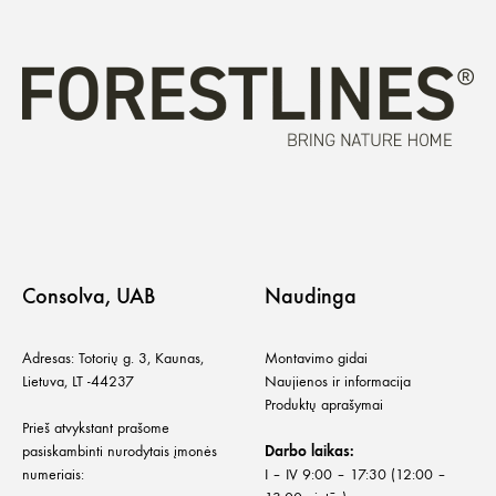
Consolva, UAB
Naudinga
Adresas: Totorių g. 3, Kaunas,
Montavimo gidai
Lietuva, LT -44237
Naujienos ir informacija
Produktų aprašymai
Prieš atvykstant prašome
pasiskambinti nurodytais įmonės
Darbo laikas:
numeriais:
I – IV 9:00 – 17:30 (12:00 –