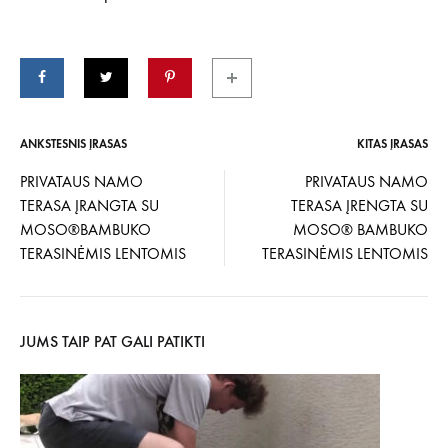
ANKSTESNIS ĮRAŠAS
KITAS ĮRAŠAS
Įrašo
PRIVATAUS NAMO
PRIVATAUS NAMO
TERASA ĮRANGTA SU
TERASA ĮRENGTA SU
navigacija
MOSO®BAMBUKO
MOSO® BAMBUKO
TERASINĖMIS LENTOMIS
TERASINĖMIS LENTOMIS
JUMS TAIP PAT GALI PATIKTI