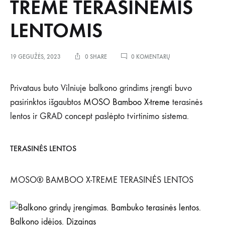
TREME TERASINĖMIS
LENTOMIS
ĮRAŠE
19 GEGUŽĖS, 2023
0 SHARE
0 KOMENTARŲ
BALKONAS
ĮRENGTAS
SU
Privataus buto Vilniuje balkono grindims įrengti buvo
MOSO
pasirinktos išgaubtos
MOSO Bamboo X-treme
terasinės
BAMBOO
X-
lentos ir GRAD concept paslėpto tvirtinimo sistema.
TREME
TERASINĖMIS
LENTOMIS
TERASINĖS LENTOS
MOSO® BAMBOO X-TREME TERASINĖS LENTOS