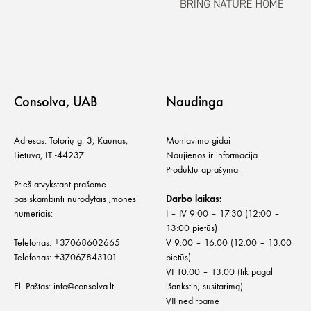
Consolva, UAB
Naudinga
Adresas: Totorių g. 3, Kaunas,
Montavimo gidai
Lietuva, LT -44237
Naujienos ir informacija
Produktų aprašymai
Prieš atvykstant prašome
pasiskambinti nurodytais įmonės
Darbo laikas:
numeriais:
I – IV 9:00 – 17:30 (12:00 –
13:00 pietūs)
Telefonas:
+
37068602665
V 9:00 – 16:00 (12:00 – 13:00
Telefonas:
+37067843101
pietūs)
VI 10:00 – 13:00 (tik pagal
El. Paštas:
info@consolva.lt
išankstinį susitarimą)
VII nedirbame