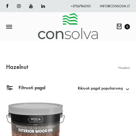
Facebook
Instagram
Youtube
Linkedin
+37067843101
INFO@CONSOLVA.LT
Krepš
0
Hazelnut
Hazelnut
Filtruoti pagal
Rikiuoti pagal populiarumą