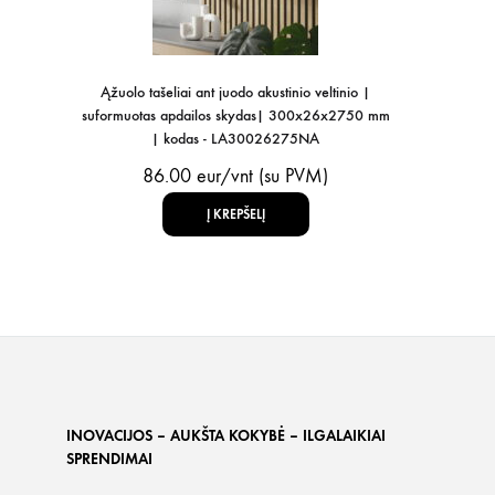
Ąžuolo tašeliai ant juodo akustinio veltinio |
suformuotas apdailos skydas| 300x26x2750 mm
| kodas - LA30026275NA
86.00
eur/vnt (su PVM)
Į KREPŠELĮ
INOVACIJOS – AUKŠTA KOKYBĖ – ILGALAIKIAI
SPRENDIMAI