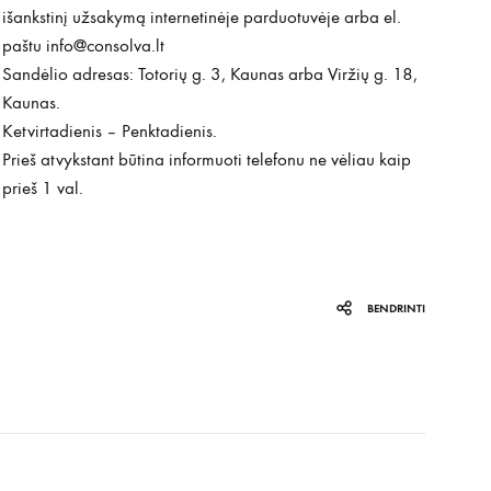
išankstinį užsakymą internetinėje parduotuvėje arba el.
paštu
info@consolva.lt
Sandėlio adresas: Totorių g. 3, Kaunas arba Viržių g. 18,
Kaunas.
Ketvirtadienis – Penktadienis.
Prieš atvykstant būtina informuoti telefonu ne vėliau kaip
prieš 1 val.
BENDRINTI