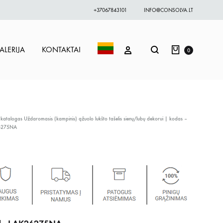
+37067843101
INFO@CONSOLVA.LT
Krepšelis
Paieška
PRISIJUNGTI
ALERIJA
KONTAKTAI
0
 katalogas
Uždaromasis (kampinis) ąžuolo lukšto tašelis sienų/lubų dekorui | kodas –
6275NA