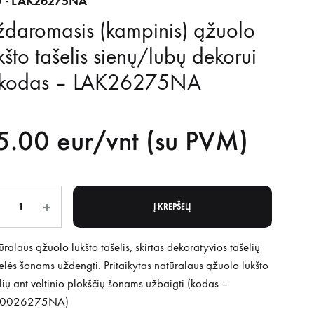
LAK26275NA
 -
daromasis (kampinis) ąžuolo
kšto tašelis sienų/lubų dekorui
 kodas – LAK26275NA
5.00
eur/vnt (su PVM)
is
Į KREPŠELĮ
ralaus ąžuolo lukšto tašelis, skirtas dekoratyvios tašelių
elės šonams uždengti. Pritaikytas natūralaus ąžuolo lukšto
lių ant veltinio plokščių šonams užbaigti (kodas –
30026275NA)