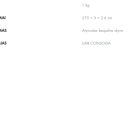
1 kg
MAI
275 × 3 × 2.6 cm
MAS
Alyvuotas bespalve alyva
JAS
UAB CONSOLVA