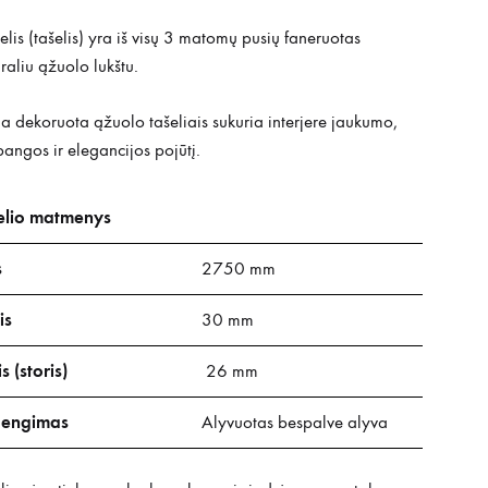
elis (tašelis) yra iš visų 3 matomų pusių faneruotas
raliu ąžuolo lukštu.
a dekoruota ąžuolo tašeliais sukuria interjere jaukumo,
angos ir elegancijos pojūtį.
elio matmenys
s
2750 mm
is
30 mm
s (storis)
26 mm
engimas
Alyvuotas bespalve alyva