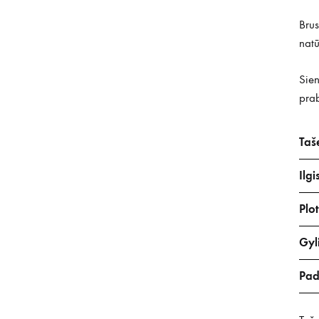
Brus
natū
Sien
prab
Taš
Ilgi
Plot
Gyli
Pad