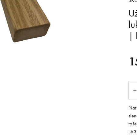
SKU
Už
lu
|
1
Kiek
Natū
sien
taše
LA