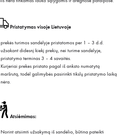
lis nėra tinkamas lauko sąlygomis ir drėgnose patalpose.
Pristatymas visoje Lietuvoje
prekės turimos sandėlyje pristatomos per 1 – 3 d.d.
užsakant didesnį kiekį prekių, nei turime sandėlyje,
pristatymo terminas 3 – 4 savaitės.
Kurjeriai prekes pristato pagal iš anksto numatytą
maršrutą, todėl galimybės pasirinkti tikslų pristatymo laiką
nėra.
Atsiėmimas:
Norint atsiimti užsakymą iš sandėlio, būtina pateikti