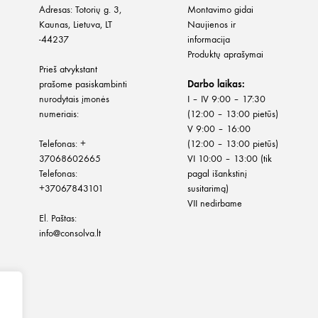
Adresas: Totorių g. 3,
Montavimo gidai
Kaunas, Lietuva, LT
Naujienos ir
-44237
informacija
Produktų aprašymai
Prieš atvykstant
prašome pasiskambinti
Darbo laikas:
nurodytais įmonės
I – IV 9:00 – 17:30
numeriais:
(12:00 – 13:00 pietūs)
V 9:00 – 16:00
Telefonas:
+
(12:00 – 13:00 pietūs)
37068602665
VI 10:00 – 13:00 (tik
Telefonas:
pagal išankstinį
+37067843101
susitarimą)
VII nedirbame
El. Paštas:
info@consolva.lt