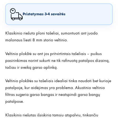
Pristatymas 3-4 savaitės
Klasikinio riešuto ploni tašeliai, sumontuoti ant juodo
malonaus liesti 8 mm storio veltinio.
Veltinio plokštė su ant jos pritvirtintais tašeliais – puikus
pasirinkimas norint sukurti ne tik rafinuotą patalpos dizainą,
tačiau ir sveiką garso aplinką.
Veltinio plokštės su tašeliais idealiai tinka naudoti bet kurioje
patalpoje, kur aidėjimas yra problema. Akustinio veltinio
filtras sugeria garso bangas ir neatspindi garso bangų
patalpose.
Klasikinis riešutas išsiskiria tamsiu atspalviu, tinkančiu