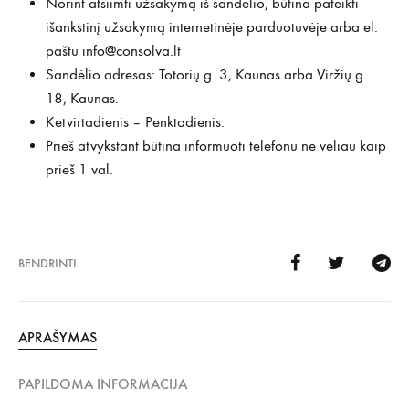
Norint atsiimti užsakymą iš sandėlio, būtina pateikti
išankstinį užsakymą internetinėje parduotuvėje arba el.
paštu
info@consolva.lt
Sandėlio adresas: Totorių g. 3, Kaunas arba Viržių g.
18, Kaunas.
Ketvirtadienis – Penktadienis.
Prieš atvykstant būtina informuoti telefonu ne vėliau kaip
prieš 1 val.
BENDRINTI
APRAŠYMAS
PAPILDOMA INFORMACIJA