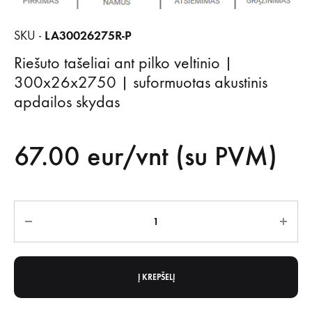
LA30026275R-P
SKU -
Riešuto tašeliai ant pilko veltinio |
300x26x2750 | suformuotas akustinis
apdailos skydas
67.00
eur/vnt (su PVM)
Kiekis
Į KREPŠELĮ