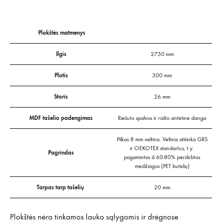
Plokštės matmenys
Ilgis
2750 mm
Plotis
300 mm
Storis
26 mm
MDF tašelio padengimas
Riešuto spalvos ir rašto sintetinė danga
Pilkas 8 mm veltinis. Veltinis atitinka GRS
ir OEKOTEX standartus, t.y.
Pagrindas
pagamintas iš 60-80% perdirbtos
medžiagos (PET butelių)
Tarpas tarp tašelių
20 mm
Plokštės nėra tinkamos lauko sąlygomis ir drėgnose