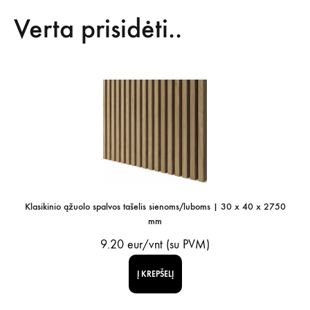
Verta prisidėti..
Klasikinio ąžuolo spalvos tašelis sienoms/luboms | 30 x 40 x 2750
mm
9.20
eur/vnt (su PVM)
Į KREPŠELĮ