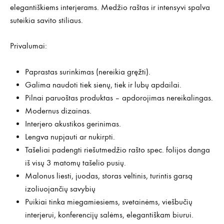
elegantiškiems interjerams. Medžio raštas ir intensyvi spalva
suteikia savito stiliaus.
Privalumai:
Paprastas surinkimas (nereikia gręžti).
Galima naudoti tiek sienų, tiek ir lubų apdailai.
Pilnai paruoštas produktas – apdorojimas nereikalingas.
Modernus dizainas.
Interjero akustikos gerinimas.
Lengva nupjauti ar nukirpti.
Tašeliai padengti riešutmedžio rašto spec. folijos danga
iš visų 3 matomų tašelio pusių.
Malonus liesti, juodas, storas veltinis, turintis garsą
izoliuojančių savybių
Puikiai tinka miegamiesiems, svetainėms, viešbučių
interjerui, konferencijų salėms, elegantiškam biurui.