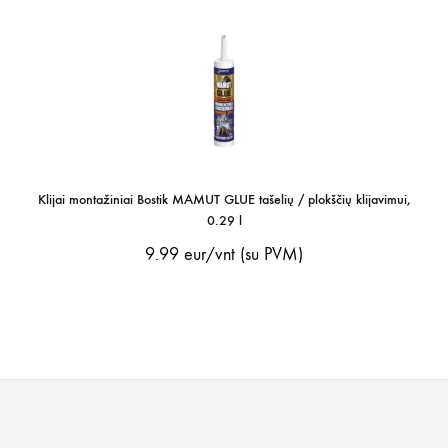
Klijai montažiniai Bostik MAMUT GLUE tašelių / plokščių klijavimui,
0.29 l
9.99
eur/vnt (su PVM)