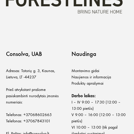
Consolva, UAB
Naudinga
Adresas: Totorių g. 3, Kaunas,
Montavimo gidai
Lietuva, LT -44237
Naujienos ir informacija
Produktų aprašymai
Prieš atvykstant prašome
pasiskambinti nurodytais įmonės
Darbo laikas:
numeriais:
I – IV 9:00 – 17:30 (12:00 –
13:00 pietūs)
Telefonas:
+
37068602665
V 9:00 – 16:00 (12:00 – 13:00
Telefonas:
+37067843101
pietūs)
VI 10:00 – 13:00 (tik pagal
El. Paštas:
info@consolva.lt
išankstinį susitarimą)