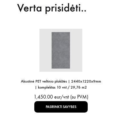
Verta prisidėti..
Akustinė PET veltinio plokštės | 2440x1220x9mm
| komplektas 10 vnt./ 29,76 m2
1,450.00
eur/vnt (su PVM)
PASIRINKTI SAVYBES