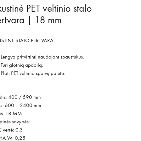
ustinė PET veltinio stalo
rtvara | 18 mm
STINĖ STALO PERTVARA
Lengva pritvirtinti naudojant spaustukus.
Turi glotnią apdailą.
Plati PET veltinio spalvų paletė.
štis: 400 / 590 mm
tis: 600 – 2400 mm
ris: 18 MM
tinės savybės:
 vertė: 0.3
HA W: 0,25