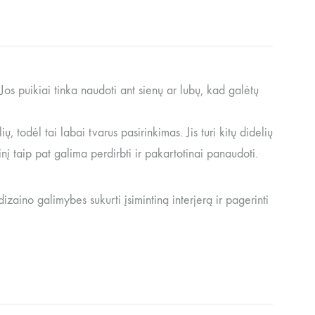
Jos puikiai tinka naudoti ant sienų ar lubų, kad galėtų
, todėl tai labai tvarus pasirinkimas. Jis turi kitų didelių
nį taip pat galima perdirbti ir pakartotinai panaudoti.
zaino galimybes sukurti įsimintiną interjerą ir pagerinti