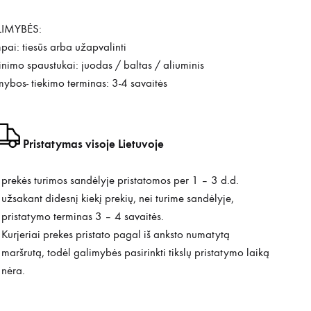
IMYBĖS:
ai: tiesūs arba užapvalinti
tinimo spaustukai: juodas / baltas / aliuminis
bos- tiekimo terminas: 3-4 savaitės
Pristatymas visoje Lietuvoje
prekės turimos sandėlyje pristatomos per 1 – 3 d.d.
užsakant didesnį kiekį prekių, nei turime sandėlyje,
pristatymo terminas 3 – 4 savaitės.
Kurjeriai prekes pristato pagal iš anksto numatytą
maršrutą, todėl galimybės pasirinkti tikslų pristatymo laiką
nėra.