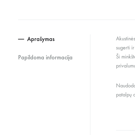
Aprašymas
Akustinės
sugerti i
Papildoma informacija
Ši minkšt
privalumų
Naudodami
patalpų a