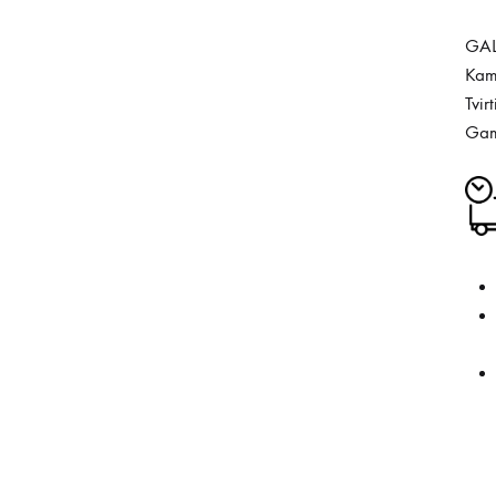
GAL
Kamp
Tvir
Gamy