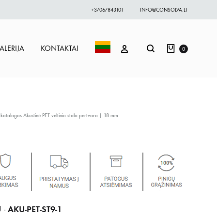
+37067843101
INFO@CONSOLVA.LT
Krepšelis
Paieška
PRISIJUNGTI
ALERIJA
KONTAKTAI
0
 katalogas
Akustinė PET veltinio stalo pertvara | 18 mm
AKU-PET-ST9-1
 -