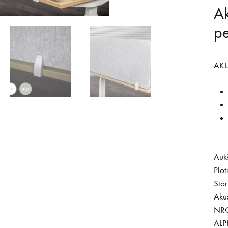
Ak
pe
AKU
Auk
Plo
Sto
Akus
NRC
ALP