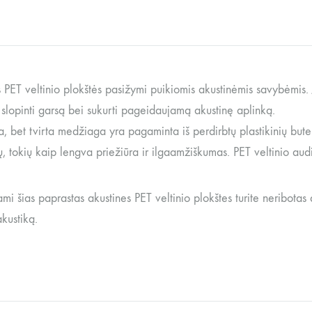
 PET veltinio plokštės pasižymi puikiomis akustinėmis savybėmis. 
r slopinti garsą bei sukurti pageidaujamą akustinę aplinką.
a, bet tvirta medžiaga yra pagaminta iš perdirbtų plastikinių butelių
, tokių kaip lengva priežiūra ir ilgaamžiškumas. PET veltinio audi
 šias paprastas akustines PET veltinio plokštes turite neribotas di
kustiką.