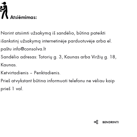
Atsiėmimas:
Norint atsiimti užsakymą iš sandėlio, būtina pateikti
išankstinį užsakymą internetinėje parduotuvėje arba el.
paštu
info@consolva.lt
Sandėlio adresas: Totorių g. 3, Kaunas arba Viržių g. 18,
Kaunas.
Ketvirtadienis – Penktadienis.
Prieš atvykstant būtina informuoti telefonu ne vėliau kaip
prieš 1 val.
BENDRINTI