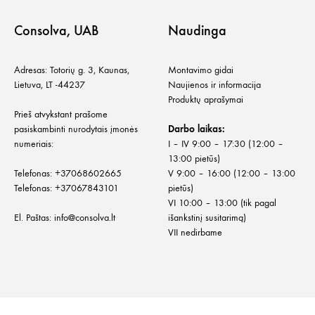
Consolva, UAB
Naudinga
Adresas: Totorių g. 3, Kaunas,
Montavimo gidai
Lietuva, LT -44237
Naujienos ir informacija
Produktų aprašymai
Prieš atvykstant prašome
pasiskambinti nurodytais įmonės
Darbo laikas:
numeriais:
I – IV 9:00 – 17:30 (12:00 –
13:00 pietūs)
Telefonas:
+
37068602665
V 9:00 – 16:00 (12:00 – 13:00
Telefonas:
+37067843101
pietūs)
VI 10:00 – 13:00 (tik pagal
El. Paštas:
info@consolva.lt
išankstinį susitarimą)
VII nedirbame