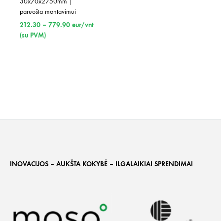
30x70x2750mm | 
paruošta montavimui
Price
212.30
–
779.90
eur/vnt
range:
(su PVM)
212.30
through
779.90
INOVACIJOS – AUKŠTA KOKYBĖ – ILGALAIKIAI SPRENDIMAI