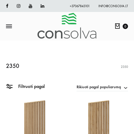
Facebook
Instagram
Youtube
Linkedin
+37067843101
INFO@CONSOLVA.LT
Krepš
0
2350
2350
Filtruoti pagal
Rikiuoti pagal populiarumą