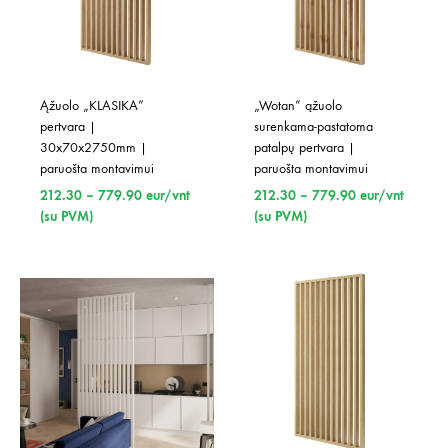
Ąžuolo „KLASIKA” 
„Wotan” ąžuolo 
pertvara | 
surenkama-pastatoma 
30x70x2750mm | 
patalpų pertvara | 
paruošta montavimui
paruošta montavimui
Price
Price
212.30
–
779.90
eur/vnt
212.30
–
779.90
eur/vnt
range:
range:
(su PVM)
(su PVM)
212.30
212.30
through
through
779.90
779.90