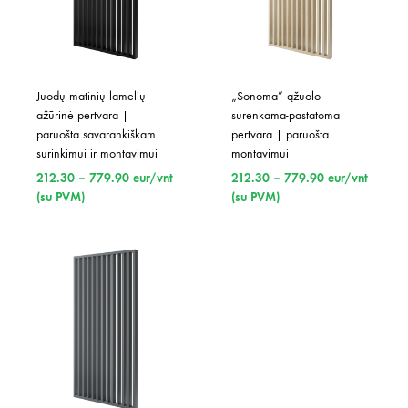
Juodų matinių lamelių 
„Sonoma” ąžuolo 
ažūrinė pertvara | 
surenkama-pastatoma 
paruošta savarankiškam 
pertvara | paruošta 
surinkimui ir montavimui
montavimui
Price
Price
212.30
–
779.90
eur/vnt
212.30
–
779.90
eur/vnt
range:
range:
(su PVM)
(su PVM)
212.30
212.30
through
through
779.90
779.90