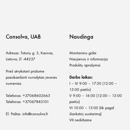
Consolva, UAB
Naudinga
Adresas: Totorių g. 3, Kaunas,
Montavimo gidai
Lietuva, LT -44237
Naujienos ir informacija
Produktų aprašymai
Prieš atvykstant prašome
pasiskambinti nurodytais įmonės
Darbo laikas:
numeriais:
I – IV 9:00 – 17:30 (12:00 –
13:00 pietūs)
Telefonas:
+
37068602665
V 9:00 – 16:00 (12:00 – 13:00
Telefonas:
+37067843101
pietūs)
VI 10:00 – 13:00 (tik pagal
El. Paštas:
info@consolva.lt
išankstinį susitarimą)
VII nedirbame