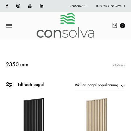
Facebook
Instagram
Youtube
Linkedin
+37067843101
INFO@CONSOLVA.LT
Krepš
0
2350 mm
2350 mm
Filtruoti pagal
Rikiuoti pagal populiarumą