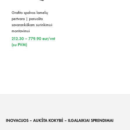
Grafito spalvos lamelių 
pertvara | paruošta 
savarankiškam surinkimui-
montavimui
Price
212.30
–
779.90
eur/vnt
range:
(su PVM)
212.30
through
779.90
INOVACIJOS – AUKŠTA KOKYBĖ – ILGALAIKIAI SPRENDIMAI