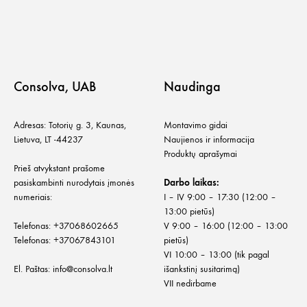
Consolva, UAB
Naudinga
Adresas: Totorių g. 3, Kaunas,
Montavimo gidai
Lietuva, LT -44237
Naujienos ir informacija
Produktų aprašymai
Prieš atvykstant prašome
pasiskambinti nurodytais įmonės
Darbo laikas:
numeriais:
I – IV 9:00 – 17:30 (12:00 –
13:00 pietūs)
Telefonas:
+
37068602665
V 9:00 – 16:00 (12:00 – 13:00
Telefonas:
+37067843101
pietūs)
VI 10:00 – 13:00 (tik pagal
El. Paštas:
info@consolva.lt
išankstinį susitarimą)
VII nedirbame