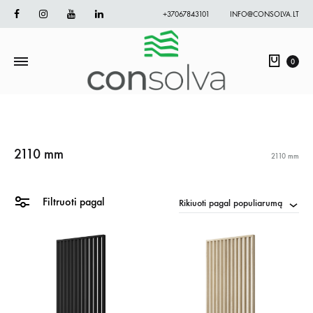
Facebook
Instagram
Youtube
Linkedin
+37067843101
INFO@CONSOLVA.LT
Krepš
0
2110 mm
2110 mm
Filtruoti pagal
Rikiuoti pagal populiarumą