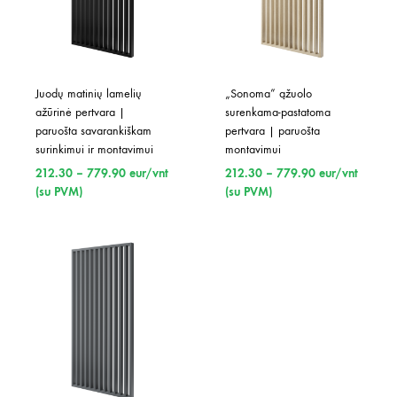
Juodų matinių lamelių 
„Sonoma” ąžuolo 
ažūrinė pertvara | 
surenkama-pastatoma 
paruošta savarankiškam 
pertvara | paruošta 
surinkimui ir montavimui
montavimui
Price
Price
212.30
–
779.90
eur/vnt
212.30
–
779.90
eur/vnt
range:
range:
(su PVM)
(su PVM)
212.30
212.30
through
through
779.90
779.90