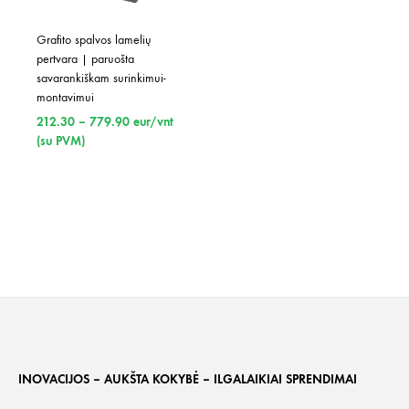
Grafito spalvos lamelių 
pertvara | paruošta 
savarankiškam surinkimui-
montavimui
Price
212.30
–
779.90
eur/vnt
range:
(su PVM)
212.30
through
779.90
INOVACIJOS – AUKŠTA KOKYBĖ – ILGALAIKIAI SPRENDIMAI