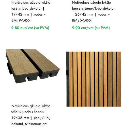
Natūralaus ąžuolo lukšto 
Natūralaus ąžuolo lukšto 
tašelis lubų dekorui | 
bruselis sienų/lubų dekorui 
19×42 mm | kodas – 
| 26×42 mm | kodas – 
BM19-GR-51
BM26-GR-51
9.80
eur/vnt (su PVM)
9.90
eur/vnt (su PVM)
Natūralaus ąžuolo lukšto 
tašelis juodais šonais | 
19×36 mm | sienų/lubų 
dekorui, tvirtinamas ant 