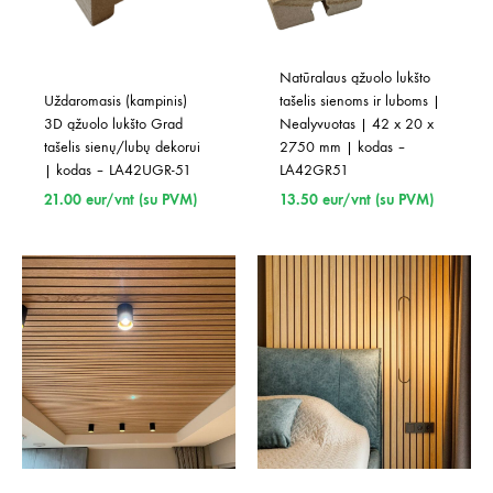
Natūralaus ąžuolo lukšto 
Uždaromasis (kampinis) 
tašelis sienoms ir luboms | 
3D ąžuolo lukšto Grad 
Nealyvuotas | 42 x 20 x 
tašelis sienų/lubų dekorui 
2750 mm | kodas – 
| kodas – LA42UGR-51
LA42GR51
21.00
eur/vnt (su PVM)
13.50
eur/vnt (su PVM)