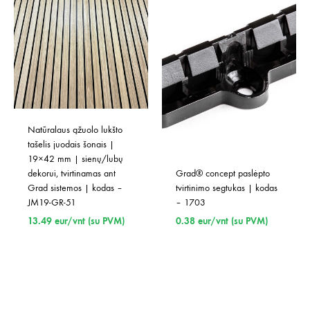
Natūralaus ąžuolo lukšto 
tašelis juodais šonais | 
19×42 mm | sienų/lubų 
dekorui, tvirtinamas ant 
Grad® concept paslėpto 
Grad sistemos | kodas – 
tvirtinimo segtukas | kodas 
JM19-GR-51
– 1703
13.49
eur/vnt (su PVM)
0.38
eur/vnt (su PVM)