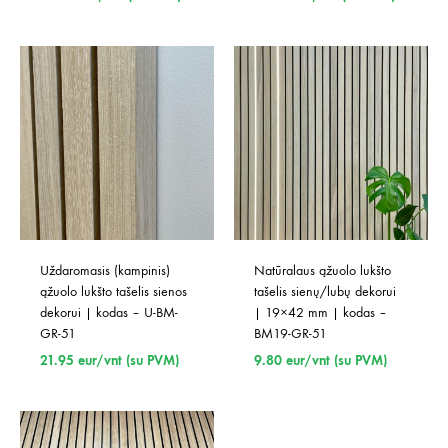
Uždaromasis (kampinis) 
Natūralaus ąžuolo lukšto 
ąžuolo lukšto tašelis sienos 
tašelis sienų/lubų dekorui 
dekorui | kodas – U-BM-
| 19×42 mm | kodas – 
GR-51
BM19-GR-51
21.95
eur/vnt (su PVM)
9.80
eur/vnt (su PVM)