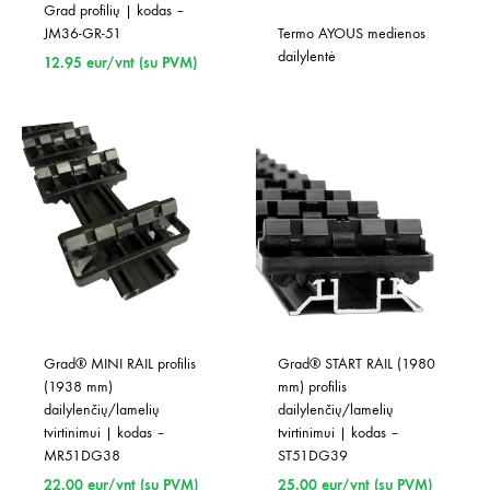
Grad profilių | kodas – 
JM36-GR-51
Termo AYOUS medienos 
dailylentė
12.95
eur/vnt (su PVM)
Grad® MINI RAIL profilis 
Grad® START RAIL (1980 
(1938 mm) 
mm) profilis 
dailylenčių/lamelių 
dailylenčių/lamelių 
tvirtinimui | kodas – 
tvirtinimui | kodas – 
MR51DG38
ST51DG39
22.00
eur/vnt (su PVM)
25.00
eur/vnt (su PVM)