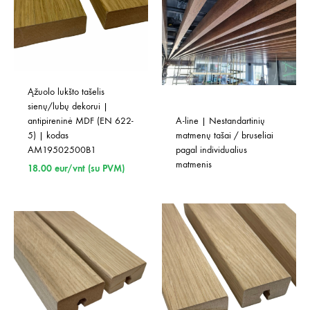
Ąžuolo lukšto tašelis 
sienų/lubų dekorui | 
antipireninė MDF (EN 622-
A-line | Nestandartinių 
5) | kodas 
matmenų tašai / bruseliai 
AM19502500B1
pagal individualius 
matmenis
18.00
eur/vnt (su PVM)