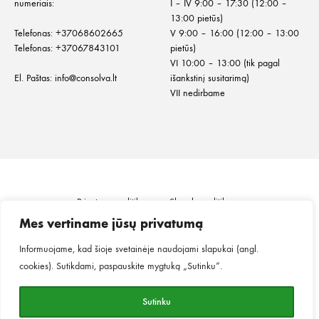
numeriais:
I – IV 9:00 – 17:30 (12:00 –
13:00 pietūs)
Telefonas:
+
37068602665
V 9:00 – 16:00 (12:00 – 13:00
Telefonas:
+37067843101
pietūs)
VI 10:00 – 13:00 (tik pagal
El. Paštas:
info@consolva.lt
išankstinį susitarimą)
VII nedirbame
Privatumo politika
Slapukų politika
Informacija klientui
Prekių pristatymas
Mes vertiname jūsų privatumą
Prekių grąžinimas ir keitimas
Pirkimo taisyklės
Informuojame, kad šioje svetainėje naudojami slapukai (angl.
cookies). Sutikdami, paspauskite mygtuką „Sutinku“.
©2026
MINGO.
Visos teisės saugomos.
Sutinku