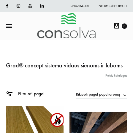
Facebook
Instagram
Youtube
Linkedin
+37067843101
INFO@CONSOLVA.LT
Krepš
0
Grad® concept sistema vidaus sienoms ir luboms
Prekių katalogas
Filtruoti pagal
Rikiuoti pagal populiarumą